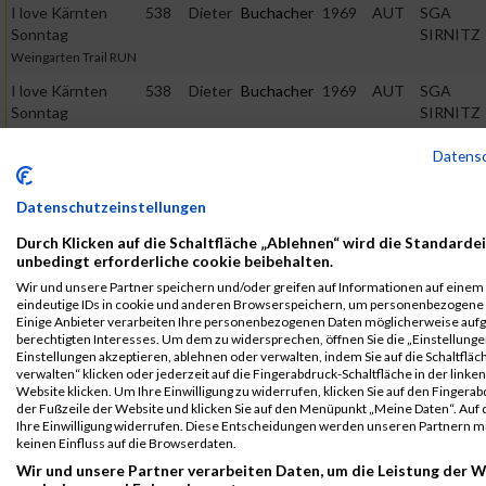
I love Kärnten
538
Dieter
Buchacher
1969
AUT
SGA
Sonntag
SIRNITZ
Weingarten Trail RUN
I love Kärnten
538
Dieter
Buchacher
1969
AUT
SGA
Sonntag
SIRNITZ
Weingarten Trail RUN
Datens
Kärnter Wertung
I love Kärnten
538
Dieter
Buchacher
1969
AUT
SGA
Datenschutzeinstellungen
Sonntag
SIRNITZ
Weingarten Trail RUN
Durch Klicken auf die Schaltfläche „Ablehnen“ wird die Standardei
Österreicherwertung
unbedingt erforderliche cookie beibehalten.
Wir und unsere Partner speichern und/oder greifen auf Informationen auf einem G
Kärnten läuft -
2886
Dieter
Buchacher
1969
AT
SGA
eindeutige IDs in cookie und anderen Browserspeichern, um personenbezogene 
Sonntag
SIRNITZ
Einige Anbieter verarbeiten Ihre personenbezogenen Daten möglicherweise auf
Wörthersee
berechtigten Interesses. Um dem zu widersprechen, öffnen Sie die „Einstellungen
Einstellungen akzeptieren, ablehnen oder verwalten, indem Sie auf die Schaltfläc
Halbmarathon
verwalten“ klicken oder jederzeit auf die Fingerabdruck-Schaltfläche in der linke
Legende:
Website klicken. Um Ihre Einwilligung zu widerrufen, klicken Sie auf den Fingerab
der Fußzeile der Website und klicken Sie auf den Menüpunkt „Meine Daten“. Auf 
GPos = Geschlechter Position, KPos = Kategorie Position, TPos =
Ihre Einwilligung widerrufen. Diese Entscheidungen werden unseren Partnern mi
Team Position, DNS = Did not start, DNF = Did not finish, DQ =
keinen Einfluss auf die Browserdaten.
Disqualifiziert
Wir und unsere Partner verarbeiten Daten, um die Leistung der W