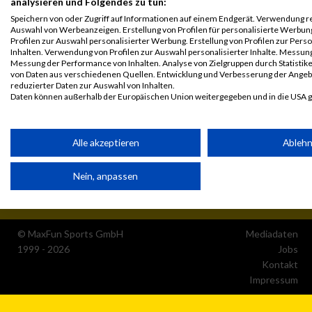
analysieren und Folgendes zu tun:
Speichern von oder Zugriff auf Informationen auf einem Endgerät. Verwendung r
Auswahl von Werbeanzeigen. Erstellung von Profilen für personalisierte Werbu
Profilen zur Auswahl personalisierter Werbung. Erstellung von Profilen zur Pers
Inhalten. Verwendung von Profilen zur Auswahl personalisierter Inhalte. Messun
Messung der Performance von Inhalten. Analyse von Zielgruppen durch Statisti
von Daten aus verschiedenen Quellen. Entwicklung und Verbesserung der Ange
reduzierter Daten zur Auswahl von Inhalten.
Daten können außerhalb der Europäischen Union weitergegeben und in die USA 
Ihre Einwilligung und die cookie Richtlinie gelten ausschließlich für diese Website
Partnerliste anzeigen (1 IAB-Anbieter)
Alle akzeptieren
Ableh
Wir nutzen Ihre Daten für folgende Zwecke:
Nein, anpassen
IAB-Verarbeitungszwecke:
Speichern von oder Zugriff auf Informationen auf einem Endge
© MaxFun Sports GmbH
Mediadaten
1999 - 2026
Jobs
Verwendung reduzierter Daten zur Auswahl von Werbeanzeige
Kontakt
Impressum
Erstellung von Profilen für personalisierte Werbung