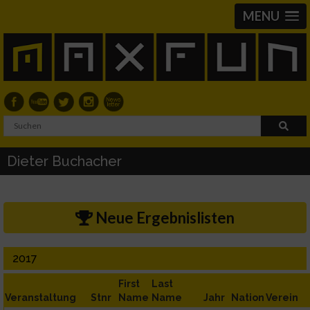
MENU
Dieter Buchacher
Neue Ergebnislisten
2017
First
Last
Veranstaltung
Stnr
Name
Name
Jahr
Nation
Verein