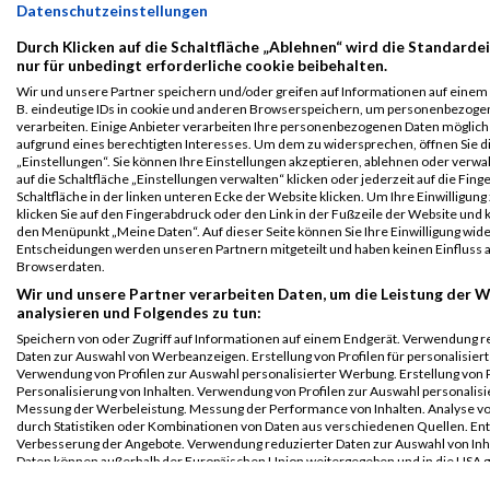
OBERBANK
Datenschutzeinstellungen
Halbmarathon
Durch Klicken auf die Schaltfläche „Ablehnen“ wird die Standarde
Legende:
nur für unbedingt erforderliche cookie beibehalten.
GPos = Geschlechter Position, KPos = Kategorie Position, TPos =
Wir und unsere Partner speichern und/oder greifen auf Informationen auf einem G
Team Position, DNS = Did not start, DNF = Did not finish, DQ =
B. eindeutige IDs in cookie und anderen Browserspeichern, um personenbezoge
verarbeiten. Einige Anbieter verarbeiten Ihre personenbezogenen Daten möglic
Disqualifiziert
aufgrund eines berechtigten Interesses. Um dem zu widersprechen, öffnen Sie d
„Einstellungen“. Sie können Ihre Einstellungen akzeptieren, ablehnen oder verwa
auf die Schaltfläche „Einstellungen verwalten“ klicken oder jederzeit auf die Fin
Schaltfläche in der linken unteren Ecke der Website klicken. Um Ihre Einwilligung
klicken Sie auf den Fingerabdruck oder den Link in der Fußzeile der Website und k
den Menüpunkt „Meine Daten“. Auf dieser Seite können Sie Ihre Einwilligung wid
Entscheidungen werden unseren Partnern mitgeteilt und haben keinen Einfluss a
Browserdaten.
Wir und unsere Partner verarbeiten Daten, um die Leistung der W
analysieren und Folgendes zu tun:
Speichern von oder Zugriff auf Informationen auf einem Endgerät. Verwendung r
Daten zur Auswahl von Werbeanzeigen. Erstellung von Profilen für personalisier
Verwendung von Profilen zur Auswahl personalisierter Werbung. Erstellung von P
Personalisierung von Inhalten. Verwendung von Profilen zur Auswahl personalisie
Messung der Werbeleistung. Messung der Performance von Inhalten. Analyse vo
durch Statistiken oder Kombinationen von Daten aus verschiedenen Quellen. En
Verbesserung der Angebote. Verwendung reduzierter Daten zur Auswahl von Inh
Daten können außerhalb der Europäischen Union weitergegeben und in die USA 
werden.