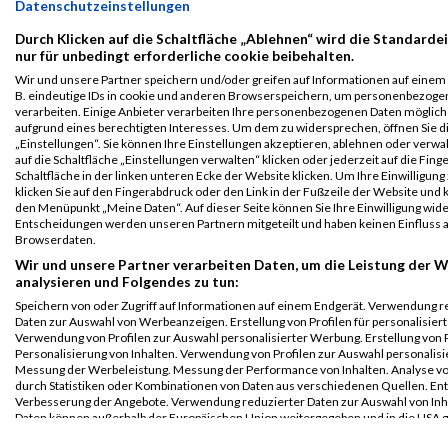
Datenschutzeinstellungen
VCM
2273
Diego
Martinez
1988
GUA
TriStart
01:07
Winterlauf 2
Durch Klicken auf die Schaltfläche „Ablehnen“ wird die Standarde
14km
nur für unbedingt erforderliche cookie beibehalten.
Wir und unsere Partner speichern und/oder greifen auf Informationen auf einem G
Legende:
B. eindeutige IDs in cookie und anderen Browserspeichern, um personenbezoge
GPos = Geschlechter Position, KPos = Kategorie Position, TPos =
verarbeiten. Einige Anbieter verarbeiten Ihre personenbezogenen Daten möglic
aufgrund eines berechtigten Interesses. Um dem zu widersprechen, öffnen Sie d
Team Position, DNS = Did not start, DNF = Did not finish, DQ =
„Einstellungen“. Sie können Ihre Einstellungen akzeptieren, ablehnen oder verwa
Disqualifiziert
auf die Schaltfläche „Einstellungen verwalten“ klicken oder jederzeit auf die Fin
Schaltfläche in der linken unteren Ecke der Website klicken. Um Ihre Einwilligung
klicken Sie auf den Fingerabdruck oder den Link in der Fußzeile der Website und k
den Menüpunkt „Meine Daten“. Auf dieser Seite können Sie Ihre Einwilligung wid
Entscheidungen werden unseren Partnern mitgeteilt und haben keinen Einfluss a
Browserdaten.
Wir und unsere Partner verarbeiten Daten, um die Leistung der W
analysieren und Folgendes zu tun:
Speichern von oder Zugriff auf Informationen auf einem Endgerät. Verwendung r
Daten zur Auswahl von Werbeanzeigen. Erstellung von Profilen für personalisier
Verwendung von Profilen zur Auswahl personalisierter Werbung. Erstellung von P
Personalisierung von Inhalten. Verwendung von Profilen zur Auswahl personalisie
Messung der Werbeleistung. Messung der Performance von Inhalten. Analyse vo
durch Statistiken oder Kombinationen von Daten aus verschiedenen Quellen. En
Verbesserung der Angebote. Verwendung reduzierter Daten zur Auswahl von Inh
Daten können außerhalb der Europäischen Union weitergegeben und in die USA 
werden.