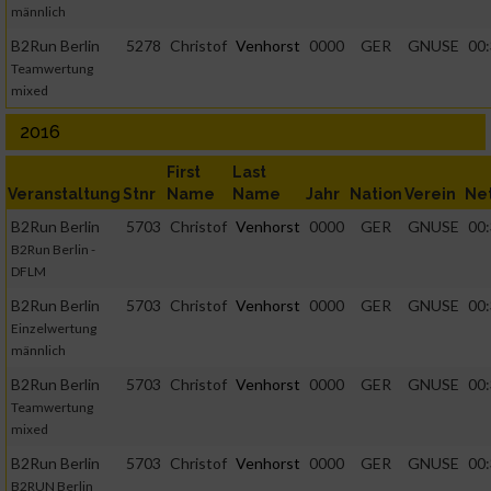
männlich
B2Run Berlin
5278
Christof
Venhorst
0000
GER
GNUSE
00:
Teamwertung
mixed
2016
First
Last
Veranstaltung
Stnr
Name
Name
Jahr
Nation
Verein
Ne
B2Run Berlin
5703
Christof
Venhorst
0000
GER
GNUSE
00:
B2Run Berlin -
DFLM
B2Run Berlin
5703
Christof
Venhorst
0000
GER
GNUSE
00:
Einzelwertung
männlich
B2Run Berlin
5703
Christof
Venhorst
0000
GER
GNUSE
00:
Teamwertung
mixed
B2Run Berlin
5703
Christof
Venhorst
0000
GER
GNUSE
00:
B2RUN Berlin