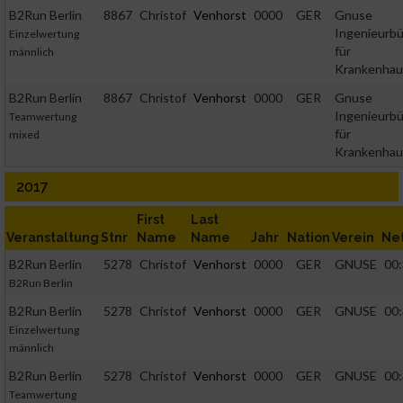
B2Run Berlin
8867
Christof
Venhorst
0000
GER
Gnuse
Ingenieurb
Einzelwertung
für
männlich
Krankenhau
B2Run Berlin
8867
Christof
Venhorst
0000
GER
Gnuse
Ingenieurb
Teamwertung
für
mixed
Krankenhau
2017
First
Last
Veranstaltung
Stnr
Name
Name
Jahr
Nation
Verein
Ne
B2Run Berlin
5278
Christof
Venhorst
0000
GER
GNUSE
00:
B2Run Berlin
B2Run Berlin
5278
Christof
Venhorst
0000
GER
GNUSE
00:
Einzelwertung
männlich
B2Run Berlin
5278
Christof
Venhorst
0000
GER
GNUSE
00:
Teamwertung