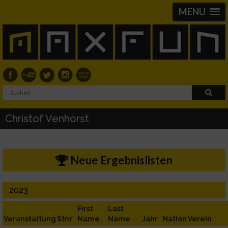
MENU
Christof Venhorst
Neue Ergebnislisten
2023
First
Last
Veranstaltung
Stnr
Name
Name
Jahr
Nation
Verein