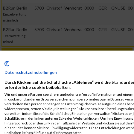
B2Run Berlin
5703
Christof
Venhorst
0000
GER
GNUSE
00:
Einzelwertung
männlich
B2Run Berlin
5703
Christof
Venhorst
0000
GER
GNUSE
00:
Teamwertung
mixed
2015
First
Last
Veranstaltung
Stnr
Name
Name
Jahr
Nation
Verein
Ne
Datenschutzeinstellungen
B2Run Berlin
5933
Christof
Venhorst
0000
GER
GNUSE
00:
Durch Klicken auf die Schaltfläche „Ablehnen“ wird die Standarde
B2RUN Berlin
erforderliche cookie beibehalten.
B2Run Berlin
5933
Christof
Venhorst
0000
GER
GNUSE
00:
Wir und unsere Partner speichern und/oder greifen auf Informationen auf einem Ge
in cookie und anderen Browserspeichern, um personenbezogene Daten zu verarb
Einzelwertung
verarbeiten Ihre personenbezogenen Daten möglicherweise aufgrund eines bere
männlich
widersprechen, öffnen Sie die „Einstellungen“. Sie können Ihre Einstellungen ak
verwalten, indem Sie auf die Schaltfläche „Einstellungen verwalten“ klicken oder 
B2Run Berlin
5933
Christof
Venhorst
0000
GER
GNUSE
00:
Schaltfläche in der linken unteren Ecke der Website klicken. Um Ihre Einwilligung 
Teamwertung
Fingerabdruck oder den Link in der Fußzeile der Website und klicken Sie auf de
dieser Seite können Sie Ihre Einwilligung widerrufen. Diese Entscheidungen wer
männlich
und haben keinen Einfluss auf die Browserdaten.