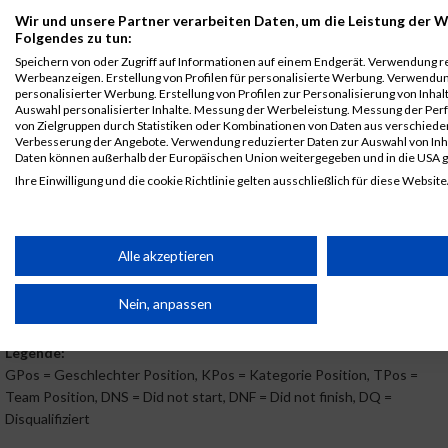
B2Run Berlin
5933
Christof
Venhorst
0000
GER
GNUSE
00:
Wir und unsere Partner verarbeiten Daten, um die Leistung der W
Teamwertung
Folgendes zu tun:
mixed
Speichern von oder Zugriff auf Informationen auf einem Endgerät. Verwendung r
Werbeanzeigen. Erstellung von Profilen für personalisierte Werbung. Verwendun
B2Run Berlin
5933
Christof
Venhorst
0000
GER
GNUSE
00:
personalisierter Werbung. Erstellung von Profilen zur Personalisierung von Inha
B2RUN Berlin
Auswahl personalisierter Inhalte. Messung der Werbeleistung. Messung der Per
von Zielgruppen durch Statistiken oder Kombinationen von Daten aus verschied
B2Run Berlin
5933
Christof
Venhorst
0000
GER
GNUSE
00:
Verbesserung der Angebote. Verwendung reduzierter Daten zur Auswahl von Inh
Einzelwertung
Daten können außerhalb der Europäischen Union weitergegeben und in die USA 
männlich
Ihre Einwilligung und die cookie Richtlinie gelten ausschließlich für diese Website
B2Run Berlin
5933
Christof
Venhorst
0000
GER
GNUSE
00:
Partnerliste anzeigen (1 IAB-Anbieter)
Teamwertung
männlich
Wir nutzen Ihre Daten für folgende Zwecke:
Alle akzeptieren
IAB-Verarbeitungszwecke:
B2Run Berlin
5933
Christof
Venhorst
0000
GER
GNUSE
00:
Teamwertung
Nein, anpassen
Speichern von oder Zugriff auf Informationen auf einem Endge
mixed
Legende:
GPos = Geschlechter Position, KPos = Kategorie Position, TPos =
Verwendung reduzierter Daten zur Auswahl von Werbeanzeige
Team Position, DNS = Did not start, DNF = Did not finish, DQ =
Disqualifiziert
Erstellung von Profilen für personalisierte Werbung