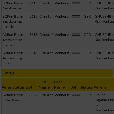
B2Run Berlin
8613
Christof
Venhorst
0000
GER
GNUSE-IB f
Krankenhau
Einzelwertung
B2Run Berlin
8613
Christof
Venhorst
0000
GER
GNUSE-IB f
Krankenhau
Einzelwertung
männlich
B2Run Berlin
8613
Christof
Venhorst
0000
GER
GNUSE-IB f
Krankenhau
Teamwertung
männlich
B2Run Berlin
8613
Christof
Venhorst
0000
GER
GNUSE-IB f
Krankenhau
Teamwertung
mixed
2019
First
Last
Veranstaltung
Stnr
Name
Name
Jahr
Nation
Verein
B2Run Berlin
8867
Christof
Venhorst
0000
GER
Gnuse
Ingenieurb
B2Run Berlin
für
Krankenhau