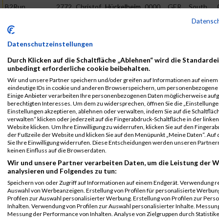
B2Run
2772
Christof
Hückelheim
0000
GER
South
Frankfurt
African
Datensc
Airways
Einzelwertung
männlich
Datenschutzeinstellungen
B2Run
2772
Christof
Hückelheim
0000
GER
South
Durch Klicken auf die Schaltfläche „Ablehnen“ wird die Standardei
Frankfurt
African
unbedingt erforderliche cookie beibehalten.
Airways
Teamwertung
Wir und unsere Partner speichern und/oder greifen auf Informationen auf einem G
mixed
eindeutige IDs in cookie und anderen Browserspeichern, um personenbezogene 
Einige Anbieter verarbeiten Ihre personenbezogenen Daten möglicherweise auf
Legende:
berechtigten Interesses. Um dem zu widersprechen, öffnen Sie die „Einstellungen
GPos = Geschlechter Position, KPos = Kategorie Position, TPos =
Einstellungen akzeptieren, ablehnen oder verwalten, indem Sie auf die Schaltfläc
Team Position, DNS = Did not start, DNF = Did not finish, DQ =
verwalten“ klicken oder jederzeit auf die Fingerabdruck-Schaltfläche in der linke
Website klicken. Um Ihre Einwilligung zu widerrufen, klicken Sie auf den Fingerab
Disqualifiziert
der Fußzeile der Website und klicken Sie auf den Menüpunkt „Meine Daten“. Auf 
Sie Ihre Einwilligung widerrufen. Diese Entscheidungen werden unseren Partnern
keinen Einfluss auf die Browserdaten.
Wir und unsere Partner verarbeiten Daten, um die Leistung der W
analysieren und Folgendes zu tun:
Speichern von oder Zugriff auf Informationen auf einem Endgerät. Verwendung r
Auswahl von Werbeanzeigen. Erstellung von Profilen für personalisierte Werbu
Profilen zur Auswahl personalisierter Werbung. Erstellung von Profilen zur Pers
Inhalten. Verwendung von Profilen zur Auswahl personalisierter Inhalte. Messun
Messung der Performance von Inhalten. Analyse von Zielgruppen durch Statistik