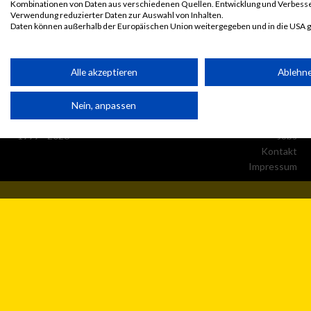
Kombinationen von Daten aus verschiedenen Quellen. Entwicklung und Verbess
Verwendung reduzierter Daten zur Auswahl von Inhalten.
Daten können außerhalb der Europäischen Union weitergegeben und in die USA 
Ihre Einwilligung und die cookie Richtlinie gelten ausschließlich für diese Website
Partnerliste anzeigen (1 IAB-Anbieter)
Alle akzeptieren
Ablehn
Wir nutzen Ihre Daten für folgende Zwecke:
Nein, anpassen
IAB-Verarbeitungszwecke:
© MaxFun Sports GmbH
Mediadaten
Speichern von oder Zugriff auf Informationen auf einem
1999 - 2026
Jobs
Endgerät
Kontakt
Impressum
Verwendung reduzierter Daten zur Auswahl von Werbeanzeige
Erstellung von Profilen für personalisierte Werbung
Verwendung von Profilen zur Auswahl personalisierter Werbun
Erstellung von Profilen zur Personalisierung von Inhalten