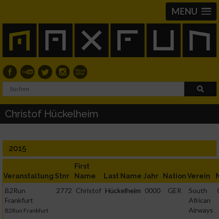
MENU
Christof Hückelheim
2015
First
Veranstaltung
Stnr
Name
Last Name
Jahr
Nation
Verein
B2Run
2772
Christof
Hückelheim
0000
GER
South
Frankfurt
African
Airways
B2Run Frankfurt