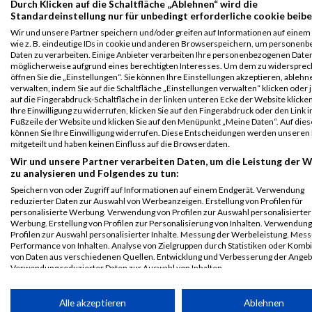
Durch Klicken auf die Schaltfläche „Ablehnen“ wird die
Red Bull 400
184
Bernd
Fastenrath
1984
GER
Standardeinstellung nur für unbedingt erforderliche cookie beibe
Titisee/Neustadt
Wir und unsere Partner speichern und/oder greifen auf Informationen auf einem 
2.Heat Männer
wie z. B. eindeutige IDs in cookie und anderen Browserspeichern, um personen
Daten zu verarbeiten. Einige Anbieter verarbeiten Ihre personenbezogenen Date
Red Bull 400
184
Bernd
Fastenrath
1984
GER
möglicherweise aufgrund eines berechtigten Interesses. Um dem zu widersprec
Titisee/Neustadt
öffnen Sie die „Einstellungen“. Sie können Ihre Einstellungen akzeptieren, ableh
Heat Männer
verwalten, indem Sie auf die Schaltfläche „Einstellungen verwalten“ klicken oder 
auf die Fingerabdruck-Schaltfläche in der linken unteren Ecke der Website klicke
Gesamt
Ihre Einwilligung zu widerrufen, klicken Sie auf den Fingerabdruck oder den Link i
Fußzeile der Website und klicken Sie auf den Menüpunkt „Meine Daten“. Auf dies
Legende:
können Sie Ihre Einwilligung widerrufen. Diese Entscheidungen werden unseren
GPos = Geschlechter Position, KPos = Kategorie Position, TPos =
mitgeteilt und haben keinen Einfluss auf die Browserdaten.
Team Position, DNS = Did not start, DNF = Did not finish, DQ =
Wir und unsere Partner verarbeiten Daten, um die Leistung der 
Disqualifiziert
zu analysieren und Folgendes zu tun:
Speichern von oder Zugriff auf Informationen auf einem Endgerät. Verwendung
reduzierter Daten zur Auswahl von Werbeanzeigen. Erstellung von Profilen für
personalisierte Werbung. Verwendung von Profilen zur Auswahl personalisierter
Werbung. Erstellung von Profilen zur Personalisierung von Inhalten. Verwendung
Profilen zur Auswahl personalisierter Inhalte. Messung der Werbeleistung. Mes
Performance von Inhalten. Analyse von Zielgruppen durch Statistiken oder Komb
von Daten aus verschiedenen Quellen. Entwicklung und Verbesserung der Angeb
Verwendung reduzierter Daten zur Auswahl von Inhalten.
Daten können außerhalb der Europäischen Union weitergegeben und in die USA 
werden.
Alle akzeptieren
Ablehnen
Ihre Einwilligung und die cookie Richtlinie gelten ausschließlich für diese Website