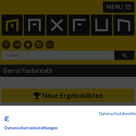
MENU
Bernd Fastenrath
Neue Ergebnislisten
2017
Datenschutzbesti
First
Last
Datenschutzeinstellungen
Veranstaltung
Stnr
Name
Name
Jahr
Nation
Verein
Net