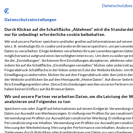
B2Run
4
Bernd
Beterke
0000
GER
Advantest
00:2
Datenschutzbe
Stuttgart
Europe
GmbH
Einzelwertung
Datenschutzeinstellungen
männlich
Durch Klicken auf die Schaltfläche „Ablehnen“ wird die Standarde
B2Run
4
Bernd
Beterke
0000
GER
Advantest
00:2
nur für unbedingt erforderliche cookie beibehalten.
Stuttgart
Europe
Wir und unsere Partner speichern und/oder greifen auf Informationen auf einem 
GmbH
Teamwertung
wie z. B. eindeutige IDs in cookie und anderen Browserspeichern, um personen
männlich
Daten zu verarbeiten. Einige Anbieter verarbeiten Ihre personenbezogenen Date
möglicherweise aufgrund eines berechtigten Interesses. Um dem zu widersprec
B2Run
4
Bernd
Beterke
0000
GER
Advantest
00:2
Sie die „Einstellungen“. Sie können Ihre Einstellungen akzeptieren, ablehnen ode
Stuttgart
Europe
indem Sie auf die Schaltfläche „Einstellungen verwalten“ klicken oder jederzeit au
Fingerabdruck-Schaltfläche in der linken unteren Ecke der Website klicken. Um I
GmbH
Teamwertung
Einwilligung zu widerrufen, klicken Sie auf den Fingerabdruck oder den Link in de
mixed
der Website und klicken Sie auf den Menüpunkt „Meine Daten“. Auf dieser Seite 
Ihre Einwilligung widerrufen. Diese Entscheidungen werden unseren Partnern mi
Legende:
haben keinen Einfluss auf die Browserdaten.
GPos = Geschlechter Position, KPos = Kategorie Position, TPos =
Wir und unsere Partner verarbeiten Daten, um die Leistung der W
Team Position, DNS = Did not start, DNF = Did not finish, DQ =
analysieren und Folgendes zu tun:
Disqualifiziert
Speichern von oder Zugriff auf Informationen auf einem Endgerät. Verwendung r
Daten zur Auswahl von Werbeanzeigen. Erstellung von Profilen für personalisier
Verwendung von Profilen zur Auswahl personalisierter Werbung. Erstellung von P
Personalisierung von Inhalten. Verwendung von Profilen zur Auswahl personalisie
Messung der Werbeleistung. Messung der Performance von Inhalten. Analyse v
Zielgruppen durch Statistiken oder Kombinationen von Daten aus verschiedenen