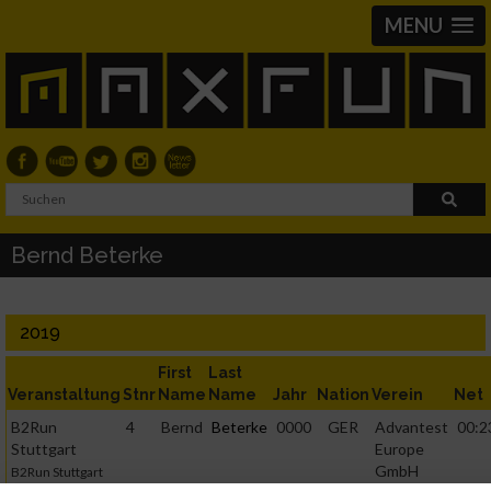
MENU
Bernd Beterke
2019
First
Last
Veranstaltung
Stnr
Name
Name
Jahr
Nation
Verein
Net
B2Run
4
Bernd
Beterke
0000
GER
Advantest
00:2
Stuttgart
Europe
GmbH
B2Run Stuttgart