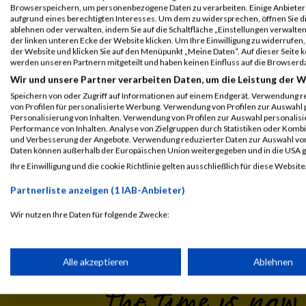
Legende:
Browserspeichern, um personenbezogene Daten zu verarbeiten. Einige Anbiete
GPos = Geschlechter Position, KPos = Kategorie Position, TPos = 
aufgrund eines berechtigten Interesses. Um dem zu widersprechen, öffnen Sie die
ablehnen oder verwalten, indem Sie auf die Schaltfläche „Einstellungen verwalten“
Disqualifiziert
der linken unteren Ecke der Website klicken. Um Ihre Einwilligung zu widerrufen, 
der Website und klicken Sie auf den Menüpunkt „Meine Daten“. Auf dieser Seite 
werden unseren Partnern mitgeteilt und haben keinen Einfluss auf die Browserd
Wir und unsere Partner verarbeiten Daten, um die Leistung der W
Speichern von oder Zugriff auf Informationen auf einem Endgerät. Verwendung r
von Profilen für personalisierte Werbung. Verwendung von Profilen zur Auswahl p
Personalisierung von Inhalten. Verwendung von Profilen zur Auswahl personalis
Performance von Inhalten. Analyse von Zielgruppen durch Statistiken oder Komb
und Verbesserung der Angebote. Verwendung reduzierter Daten zur Auswahl von
Daten können außerhalb der Europäischen Union weitergegeben und in die USA 
Ihre Einwilligung und die cookie Richtlinie gelten ausschließlich für diese Website
Laufsport
Anmeldung
Erg
Partnerliste anzeigen (1 IAB-Anbieter)
Wir nutzen Ihre Daten für folgende Zwecke:
IAB-Verarbeitungszwecke:
Speichern von oder Zugriff auf Informationen auf einem Endge
Alle akzeptieren
Ablehnen
Verwendung reduzierter Daten zur Auswahl von Werbeanzeige