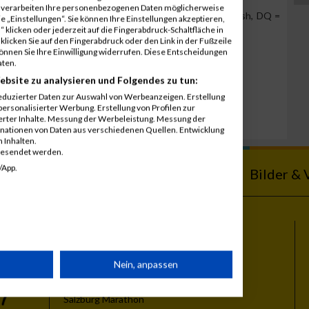
r verarbeiten Ihre personenbezogenen Daten möglicherweise
Team Position, DNS = Did not start, DNF = Did not finish, DQ =
 „Einstellungen“. Sie können Ihre Einstellungen akzeptieren,
 klicken oder jederzeit auf die Fingerabdruck-Schaltfläche in
klicken Sie auf den Fingerabdruck oder den Link in der Fußzeile
können Sie Ihre Einwilligung widerrufen. Diese Entscheidungen
aten.
ebsite zu analysieren und Folgendes zu tun:
eduzierter Daten zur Auswahl von Werbeanzeigen. Erstellung
ersonalisierter Werbung. Erstellung von Profilen zur
ierter Inhalte. Messung der Werbeleistung. Messung der
inationen von Daten aus verschiedenen Quellen. Entwicklung
 Inhalten.
gesendet werden.
/App.
ebnisse
Kalender
Bilder & 
Themen
rät
Nein, anpassen
Vienna City Marathon
Vienna Night Run
Salzburg Marathon
n