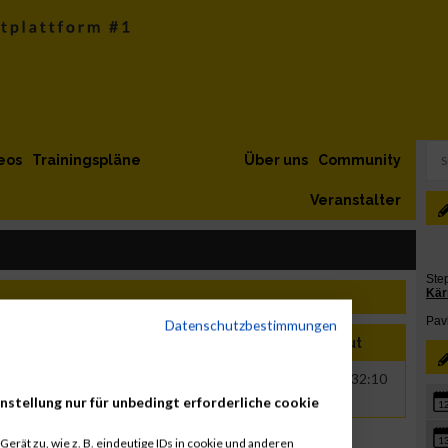
eos
Trainingspläne
Über uns
Community
Veranstalter
Datenschutzbestimmungen
Name
Jahr
Nation
Verein
Net
Brut
idder
1971
AUT
00:28:06
00:32:10
nstellung nur für unbedingt erforderliche cookie
1
1
erät zu, wie z. B. eindeutige IDs in cookie und anderen