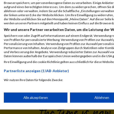
Legende:
Browserspeichern, um personenbezogene Daten zu verarbeiten. Einige Anbiete
GPos = Geschlechter Position, KPos = Kategorie Position, TPos = 
aufgrund eines berechtigten Interesses. Um dem zu widersprechen, öffnen Sie die
ablehnen oder verwalten, indem Sie auf die Schaltfläche „Einstellungen verwalten“
Disqualifiziert
der linken unteren Ecke der Website klicken. Um Ihre Einwilligung zu widerrufen, 
der Website und klicken Sie auf den Menüpunkt „Meine Daten“. Auf dieser Seite 
werden unseren Partnern mitgeteilt und haben keinen Einfluss auf die Browserd
Wir und unsere Partner verarbeiten Daten, um die Leistung der W
Speichern von oder Zugriff auf Informationen auf einem Endgerät. Verwendung r
von Profilen für personalisierte Werbung. Verwendung von Profilen zur Auswahl p
Personalisierung von Inhalten. Verwendung von Profilen zur Auswahl personalis
Performance von Inhalten. Analyse von Zielgruppen durch Statistiken oder Komb
und Verbesserung der Angebote. Verwendung reduzierter Daten zur Auswahl von
Daten können außerhalb der Europäischen Union weitergegeben und in die USA 
Ihre Einwilligung und die cookie Richtlinie gelten ausschließlich für diese Website
Laufsport
Anmeldung
Erg
Partnerliste anzeigen (1 IAB-Anbieter)
Wir nutzen Ihre Daten für folgende Zwecke:
IAB-Verarbeitungszwecke:
Speichern von oder Zugriff auf Informationen auf einem Endge
Alle akzeptieren
Ablehnen
Verwendung reduzierter Daten zur Auswahl von Werbeanzeige