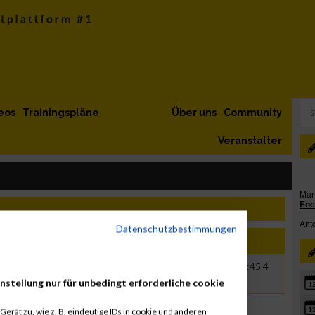
eos
Trainingspläne
Über uns
Community
Veranstalter
Datenschutzbestimmungen
Jahr
Nation
Verein
Net
Brut
1976
AUT
00:32:25.5
00:32:45.4
nstellung nur für unbedingt erforderliche cookie
1
1
erät zu, wie z. B. eindeutige IDs in cookie und anderen