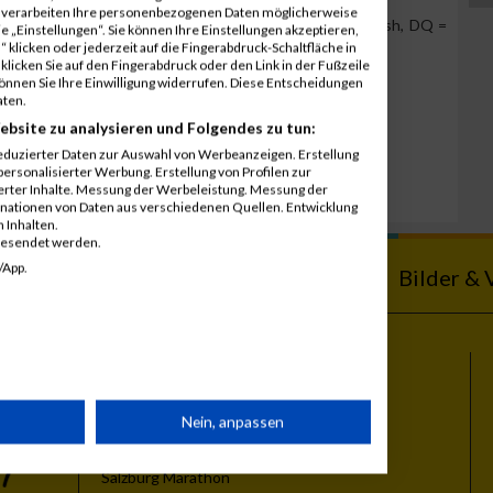
r verarbeiten Ihre personenbezogenen Daten möglicherweise
Team Position, DNS = Did not start, DNF = Did not finish, DQ =
 „Einstellungen“. Sie können Ihre Einstellungen akzeptieren,
 klicken oder jederzeit auf die Fingerabdruck-Schaltfläche in
klicken Sie auf den Fingerabdruck oder den Link in der Fußzeile
können Sie Ihre Einwilligung widerrufen. Diese Entscheidungen
aten.
ebsite zu analysieren und Folgendes zu tun:
eduzierter Daten zur Auswahl von Werbeanzeigen. Erstellung
ersonalisierter Werbung. Erstellung von Profilen zur
ierter Inhalte. Messung der Werbeleistung. Messung der
inationen von Daten aus verschiedenen Quellen. Entwicklung
 Inhalten.
gesendet werden.
/App.
ebnisse
Kalender
Bilder & 
Themen
rät
Nein, anpassen
Vienna City Marathon
Vienna Night Run
Salzburg Marathon
n