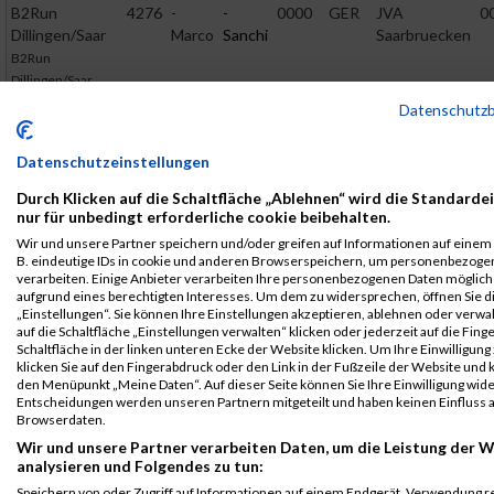
B2Run
4276
-
-
0000
GER
JVA
0
Dillingen/Saar
Marco
Sanchi
Saarbruecken
B2Run
Dillingen/Saar
Datenschutz
B2Run
4276
-
-
0000
GER
JVA
0
Dillingen/Saar
Marco
Sanchi
Saarbruecken
Einzelwertung
Datenschutzeinstellungen
männlich
Durch Klicken auf die Schaltfläche „Ablehnen“ wird die Standarde
B2Run
4276
-
-
0000
GER
JVA
0
nur für unbedingt erforderliche cookie beibehalten.
Dillingen/Saar
Marco
Sanchi
Saarbruecken
Wir und unsere Partner speichern und/oder greifen auf Informationen auf einem G
Teamwertung
B. eindeutige IDs in cookie und anderen Browserspeichern, um personenbezoge
verarbeiten. Einige Anbieter verarbeiten Ihre personenbezogenen Daten möglic
männlich
aufgrund eines berechtigten Interesses. Um dem zu widersprechen, öffnen Sie d
„Einstellungen“. Sie können Ihre Einstellungen akzeptieren, ablehnen oder verwa
B2Run
4276
-
-
0000
GER
JVA
0
auf die Schaltfläche „Einstellungen verwalten“ klicken oder jederzeit auf die Fin
Dillingen/Saar
Marco
Sanchi
Saarbruecken
Schaltfläche in der linken unteren Ecke der Website klicken. Um Ihre Einwilligung
Teamwertung
klicken Sie auf den Fingerabdruck oder den Link in der Fußzeile der Website und k
mixed
den Menüpunkt „Meine Daten“. Auf dieser Seite können Sie Ihre Einwilligung wid
Entscheidungen werden unseren Partnern mitgeteilt und haben keinen Einfluss a
Legende:
Browserdaten.
GPos = Geschlechter Position, KPos = Kategorie Position, TPos =
Wir und unsere Partner verarbeiten Daten, um die Leistung der W
analysieren und Folgendes zu tun:
Team Position, DNS = Did not start, DNF = Did not finish, DQ =
Disqualifiziert
Speichern von oder Zugriff auf Informationen auf einem Endgerät. Verwendung r