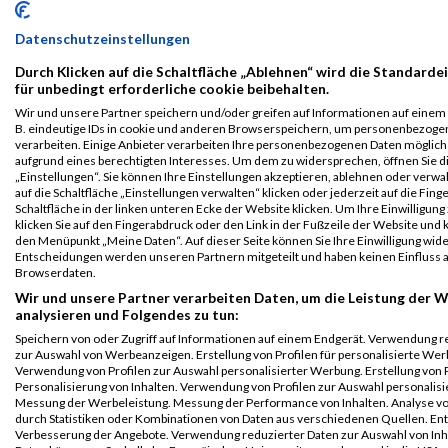
B2Run
4694
-
Herbich
0000
GER
FERCHAU
0
Karlsruhe
Manuel
Engineering
Datenschutzeinstellungen
GmbH
Teamwertung
Durch Klicken auf die Schaltfläche „Ablehnen“ wird die Standarde
männlich
für unbedingt erforderliche cookie beibehalten.
B2Run
4694
-
Herbich
0000
GER
FERCHAU
0
Wir und unsere Partner speichern und/oder greifen auf Informationen auf einem G
Karlsruhe
Manuel
Engineering
B. eindeutige IDs in cookie und anderen Browserspeichern, um personenbezoge
verarbeiten. Einige Anbieter verarbeiten Ihre personenbezogenen Daten möglic
GmbH
Teamwertung
aufgrund eines berechtigten Interesses. Um dem zu widersprechen, öffnen Sie d
mixed
„Einstellungen“. Sie können Ihre Einstellungen akzeptieren, ablehnen oder verwa
auf die Schaltfläche „Einstellungen verwalten“ klicken oder jederzeit auf die Fin
Legende:
Schaltfläche in der linken unteren Ecke der Website klicken. Um Ihre Einwilligung
GPos = Geschlechter Position, KPos = Kategorie Position, TPos =
klicken Sie auf den Fingerabdruck oder den Link in der Fußzeile der Website und k
den Menüpunkt „Meine Daten“. Auf dieser Seite können Sie Ihre Einwilligung wid
Team Position, DNS = Did not start, DNF = Did not finish, DQ =
Entscheidungen werden unseren Partnern mitgeteilt und haben keinen Einfluss a
Disqualifiziert
Browserdaten.
Wir und unsere Partner verarbeiten Daten, um die Leistung der W
analysieren und Folgendes zu tun:
Speichern von oder Zugriff auf Informationen auf einem Endgerät. Verwendung r
zur Auswahl von Werbeanzeigen. Erstellung von Profilen für personalisierte Wer
Verwendung von Profilen zur Auswahl personalisierter Werbung. Erstellung von P
Personalisierung von Inhalten. Verwendung von Profilen zur Auswahl personalisie
Messung der Werbeleistung. Messung der Performance von Inhalten. Analyse vo
durch Statistiken oder Kombinationen von Daten aus verschiedenen Quellen. En
Verbesserung der Angebote. Verwendung reduzierter Daten zur Auswahl von Inh