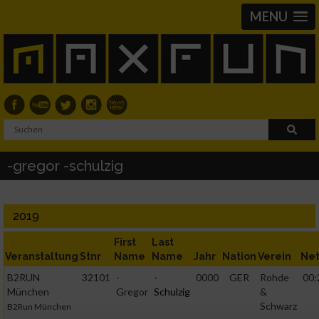
MENU
-gregor -schulzig
2019
First
Last
Veranstaltung
Stnr
Name
Name
Jahr
Nation
Verein
Ne
B2RUN
32101
-
-
0000
GER
Rohde
00:
München
Gregor
Schulzig
&
Schwarz
B2Run München