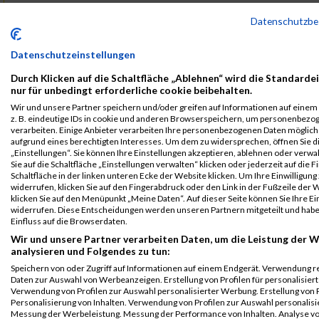
B2RUN
32101
-
-
0000
GER
Rohde
00:
Datenschutzb
München
Gregor
Schulzig
&
Schwarz
Einzelwertung
männlich
Datenschutzeinstellungen
B2RUN
32101
-
-
0000
GER
Rohde
00:
Durch Klicken auf die Schaltfläche „Ablehnen“ wird die Standarde
München
Gregor
Schulzig
&
nur für unbedingt erforderliche cookie beibehalten.
Schwarz
Teamwertung
Wir und unsere Partner speichern und/oder greifen auf Informationen auf einem 
männlich
z. B. eindeutige IDs in cookie und anderen Browserspeichern, um personenbezo
verarbeiten. Einige Anbieter verarbeiten Ihre personenbezogenen Daten möglic
B2RUN
32101
-
-
0000
GER
Rohde
00:
aufgrund eines berechtigten Interesses. Um dem zu widersprechen, öffnen Sie d
„Einstellungen“. Sie können Ihre Einstellungen akzeptieren, ablehnen oder verwa
München
Gregor
Schulzig
&
Sie auf die Schaltfläche „Einstellungen verwalten“ klicken oder jederzeit auf die 
Schwarz
Teamwertung
Schaltfläche in der linken unteren Ecke der Website klicken. Um Ihre Einwilligung
mixed
widerrufen, klicken Sie auf den Fingerabdruck oder den Link in der Fußzeile der 
klicken Sie auf den Menüpunkt „Meine Daten“. Auf dieser Seite können Sie Ihre Ei
Legende:
widerrufen. Diese Entscheidungen werden unseren Partnern mitgeteilt und hab
Einfluss auf die Browserdaten.
GPos = Geschlechter Position, KPos = Kategorie Position, TPos =
Team Position, DNS = Did not start, DNF = Did not finish, DQ =
Wir und unsere Partner verarbeiten Daten, um die Leistung der W
analysieren und Folgendes zu tun:
Disqualifiziert
Speichern von oder Zugriff auf Informationen auf einem Endgerät. Verwendung r
Daten zur Auswahl von Werbeanzeigen. Erstellung von Profilen für personalisier
Verwendung von Profilen zur Auswahl personalisierter Werbung. Erstellung von P
Personalisierung von Inhalten. Verwendung von Profilen zur Auswahl personalisie
Messung der Werbeleistung. Messung der Performance von Inhalten. Analyse vo