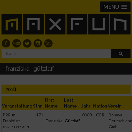
MENU
-franziska -gützlaff
2018
First
Last
Veranstaltung
Stnr
Name
Name
Jahr
Nation
Verein
B2Run
1171
-
-
0000
GER
Bonava
Frankfurt
Franziska
Gützlaff
Deutschlan
GmbH
B2Run Frankfurt