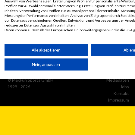
Auswahl von Werbeanzeigen. Erstellung von Profilen für personalisierte Werbu
Profilen zur Auswahl personalisierter Werbung. Erstellung von Profilen zur Pers
Inhalten. Verwendung von Profilen zur Auswahl personalisierter Inhalte. Messun
Messung der Performance von Inhalten. Analyse von Zielgruppen durch Statisti
von Daten aus verschiedenen Quellen. Entwicklung und Verbesserung der Ange
reduzierter Daten zur Auswahl von Inhalten.
Daten können außerhalb der Europäischen Union weitergegeben und in die USA 
Ihre Einwilligung und die cookie Richtlinie gelten ausschließlich für diese Website
Partnerliste anzeigen (1 IAB-Anbieter)
Alle akzeptieren
Ableh
Wir nutzen Ihre Daten für folgende Zwecke:
Nein, anpassen
IAB-Verarbeitungszwecke:
Speichern von oder Zugriff auf Informationen auf einem Endge
© MaxFun Sports GmbH
Mediadaten
1999 - 2026
Jobs
Kontakt
Verwendung reduzierter Daten zur Auswahl von Werbeanzeige
Impressum
Erstellung von Profilen für personalisierte Werbung
Verwendung von Profilen zur Auswahl personalisierter Werbun