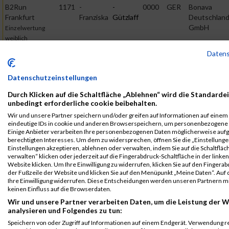
B2Run
1171
-
-
0000
GER
Bonava
Frankfurt
Franziska
Gützlaff
Deutschlan
GmbH
Einzelwertung
weiblich
Daten
B2Run
1171
-
-
0000
GER
Bonava
Frankfurt
Franziska
Gützlaff
Deutschlan
GmbH
Teamwertung
Datenschutzeinstellungen
mixed
Durch Klicken auf die Schaltfläche „Ablehnen“ wird die Standardei
B2Run
1171
-
-
0000
GER
Bonava
unbedingt erforderliche cookie beibehalten.
Frankfurt
Franziska
Gützlaff
Deutschlan
Wir und unsere Partner speichern und/oder greifen auf Informationen auf einem G
GmbH
Teamwertung
eindeutige IDs in cookie und anderen Browserspeichern, um personenbezogene 
Einige Anbieter verarbeiten Ihre personenbezogenen Daten möglicherweise auf
weiblich
berechtigten Interesses. Um dem zu widersprechen, öffnen Sie die „Einstellungen
Legende:
Einstellungen akzeptieren, ablehnen oder verwalten, indem Sie auf die Schaltfläc
verwalten“ klicken oder jederzeit auf die Fingerabdruck-Schaltfläche in der linke
GPos = Geschlechter Position, KPos = Kategorie Position, TPos =
Website klicken. Um Ihre Einwilligung zu widerrufen, klicken Sie auf den Fingerab
Team Position, DNS = Did not start, DNF = Did not finish, DQ =
der Fußzeile der Website und klicken Sie auf den Menüpunkt „Meine Daten“. Auf 
Ihre Einwilligung widerrufen. Diese Entscheidungen werden unseren Partnern mi
Disqualifiziert
keinen Einfluss auf die Browserdaten.
Wir und unsere Partner verarbeiten Daten, um die Leistung der W
analysieren und Folgendes zu tun:
Speichern von oder Zugriff auf Informationen auf einem Endgerät. Verwendung r