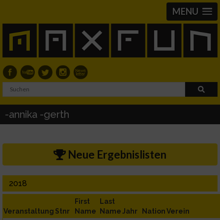
MENU
-annika -gerth
Neue Ergebnislisten
2018
First
Last
Veranstaltung
Stnr
Name
Name
Jahr
Nation
Verein