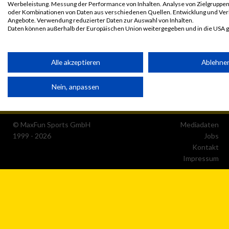
Werbeleistung. Messung der Performance von Inhalten. Analyse von Zielgruppen 
oder Kombinationen von Daten aus verschiedenen Quellen. Entwicklung und Ve
Angebote. Verwendung reduzierter Daten zur Auswahl von Inhalten.
Daten können außerhalb der Europäischen Union weitergegeben und in die USA 
Ihre Einwilligung und die cookie Richtlinie gelten ausschließlich für diese Website
Partnerliste anzeigen (1 IAB-Anbieter)
Alle akzeptieren
Ablehne
Wir nutzen Ihre Daten für folgende Zwecke:
Nein, anpassen
IAB-Verarbeitungszwecke:
Speichern von oder Zugriff auf Informationen auf einem
Endgerät
© MaxFun Sports GmbH
Mediadaten
1999 - 2026
Jobs
Verwendung reduzierter Daten zur Auswahl von
Werbeanzeigen
Kontakt
Impressum
Erstellung von Profilen für personalisierte Werbung
Verwendung von Profilen zur Auswahl personalisierter
Werbung