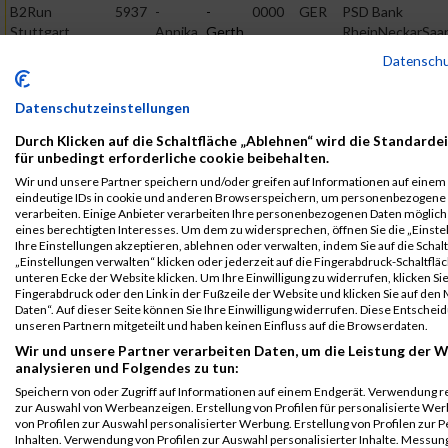
B2Run
5937
-
-
0000
GER
PSD Bank
Stuttgart
Annika
Gerth
RheinNeckarSaa
eG
B2Run Stuttgart
Datensch
B2Run
5937
-
-
0000
GER
PSD Bank
Stuttgart
Annika
Gerth
RheinNeckarSaa
Datenschutzeinstellungen
eG
Einzelwertung
Durch Klicken auf die Schaltfläche „Ablehnen“ wird die Standarde
weiblich
für unbedingt erforderliche cookie beibehalten.
B2Run
5937
-
-
0000
GER
PSD Bank
Wir und unsere Partner speichern und/oder greifen auf Informationen auf einem G
Stuttgart
Annika
Gerth
RheinNeckarSaa
eindeutige IDs in cookie und anderen Browserspeichern, um personenbezogene
verarbeiten. Einige Anbieter verarbeiten Ihre personenbezogenen Daten möglic
eG
Teamwertung
eines berechtigten Interesses. Um dem zu widersprechen, öffnen Sie die „Einste
mixed
Ihre Einstellungen akzeptieren, ablehnen oder verwalten, indem Sie auf die Schal
„Einstellungen verwalten“ klicken oder jederzeit auf die Fingerabdruck-Schaltfläc
Legende:
unteren Ecke der Website klicken. Um Ihre Einwilligung zu widerrufen, klicken Si
GPos = Geschlechter Position, KPos = Kategorie Position, TPos =
Fingerabdruck oder den Link in der Fußzeile der Website und klicken Sie auf de
Daten“. Auf dieser Seite können Sie Ihre Einwilligung widerrufen. Diese Entsch
Team Position, DNS = Did not start, DNF = Did not finish, DQ =
unseren Partnern mitgeteilt und haben keinen Einfluss auf die Browserdaten.
Disqualifiziert
Wir und unsere Partner verarbeiten Daten, um die Leistung der W
analysieren und Folgendes zu tun:
Speichern von oder Zugriff auf Informationen auf einem Endgerät. Verwendung r
zur Auswahl von Werbeanzeigen. Erstellung von Profilen für personalisierte W
von Profilen zur Auswahl personalisierter Werbung. Erstellung von Profilen zur 
Inhalten. Verwendung von Profilen zur Auswahl personalisierter Inhalte. Messun