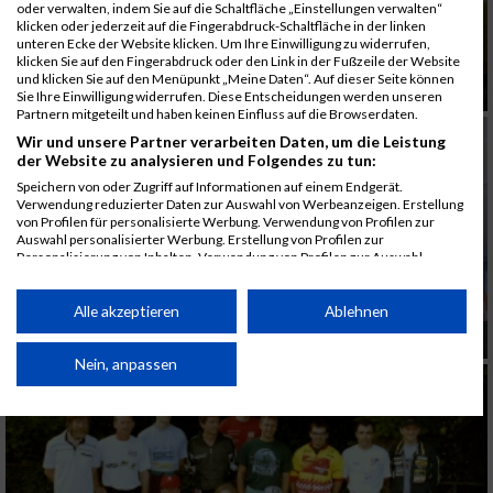
oder verwalten, indem Sie auf die Schaltfläche „Einstellungen verwalten“
klicken oder jederzeit auf die Fingerabdruck-Schaltfläche in der linken
unteren Ecke der Website klicken. Um Ihre Einwilligung zu widerrufen,
klicken Sie auf den Fingerabdruck oder den Link in der Fußzeile der Website
und klicken Sie auf den Menüpunkt „Meine Daten“. Auf dieser Seite können
Kitzbühler Horn Lauf 1996
Sie Ihre Einwilligung widerrufen. Diese Entscheidungen werden unseren
Partnern mitgeteilt und haben keinen Einfluss auf die Browserdaten.
Wir und unsere Partner verarbeiten Daten, um die Leistung
der Website zu analysieren und Folgendes zu tun:
Speichern von oder Zugriff auf Informationen auf einem Endgerät.
Verwendung reduzierter Daten zur Auswahl von Werbeanzeigen. Erstellung
von Profilen für personalisierte Werbung. Verwendung von Profilen zur
Auswahl personalisierter Werbung. Erstellung von Profilen zur
Personalisierung von Inhalten. Verwendung von Profilen zur Auswahl
personalisierter Inhalte. Messung der Werbeleistung. Messung der
Performance von Inhalten. Analyse von Zielgruppen durch Statistiken oder
Kombinationen von Daten aus verschiedenen Quellen. Entwicklung und
Alle akzeptieren
Ablehnen
Verbesserung der Angebote. Verwendung reduzierter Daten zur Auswahl
Jauerling Berglauf 1996
von Inhalten.
Daten können außerhalb der Europäischen Union weitergegeben und in die
Nein, anpassen
USA gesendet werden.
Ihre Einwilligung und die cookie Richtlinie gelten ausschließlich für diese
Website/App.
Partnerliste anzeigen (1 IAB-Anbieter)