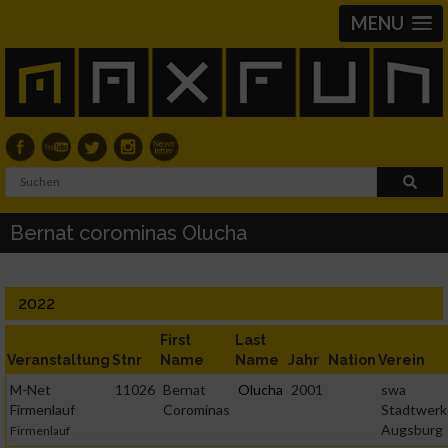
MENU
Bernat corominas Olucha
2022
First
Last
Veranstaltung
Stnr
Name
Name
Jahr
Nation
Verein
M-Net
11026
Bernat
Olucha
2001
swa
Firmenlauf
Corominas
Stadtwerk
Augsburg
Firmenlauf