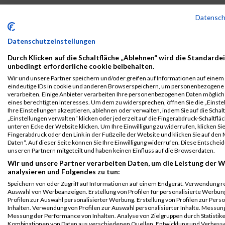
Legende:
Datensc
GPos = Geschlechter Position, KPos = Kategorie Position, TPos =
Team Position, DNS = Did not start, DNF = Did not finish, DQ =
Disqualifiziert
Datenschutzeinstellungen
Durch Klicken auf die Schaltfläche „Ablehnen“ wird die Standardei
unbedingt erforderliche cookie beibehalten.
Wir und unsere Partner speichern und/oder greifen auf Informationen auf einem G
eindeutige IDs in cookie und anderen Browserspeichern, um personenbezogene
verarbeiten. Einige Anbieter verarbeiten Ihre personenbezogenen Daten möglic
eines berechtigten Interesses. Um dem zu widersprechen, öffnen Sie die „Einste
Ihre Einstellungen akzeptieren, ablehnen oder verwalten, indem Sie auf die Schal
„Einstellungen verwalten“ klicken oder jederzeit auf die Fingerabdruck-Schaltfläc
unteren Ecke der Website klicken. Um Ihre Einwilligung zu widerrufen, klicken Si
Fingerabdruck oder den Link in der Fußzeile der Website und klicken Sie auf de
Daten“. Auf dieser Seite können Sie Ihre Einwilligung widerrufen. Diese Entsch
unseren Partnern mitgeteilt und haben keinen Einfluss auf die Browserdaten.
Wir und unsere Partner verarbeiten Daten, um die Leistung der W
analysieren und Folgendes zu tun:
Speichern von oder Zugriff auf Informationen auf einem Endgerät. Verwendung r
Auswahl von Werbeanzeigen. Erstellung von Profilen für personalisierte Werbu
Profilen zur Auswahl personalisierter Werbung. Erstellung von Profilen zur Pers
Inhalten. Verwendung von Profilen zur Auswahl personalisierter Inhalte. Messun
Messung der Performance von Inhalten. Analyse von Zielgruppen durch Statistik
© MaxFun Sports GmbH
Mediadaten
Kombinationen von Daten aus verschiedenen Quellen. Entwicklung und Verbess