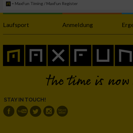
= MaxFun Timing / MaxFun Register
Messung der Performance von Inhalten
Laufsport
Anmeldung
Erg
Analyse von Zielgruppen durch Statistiken oder Kombinatione
verschiedenen Quellen
Entwicklung und Verbesserung der Angebote
Verwendung reduzierter Daten zur Auswahl von Inhalten
IAB-Besonderheiten:
Verwendung genauer Standortdaten
STAY IN TOUCH!
Geräte anhand von aktiv angeforderten Informationen identifi
Nicht-IAB-Verarbeitungszwecke: