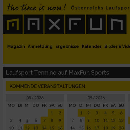
 auf Facebook
MaxFun auf Youtube
MaxFun auf Twitter
MaxFun auf Instagram
MaxFun Newsletter abonnieren
Magazin
Anmeldung
Ergebnisse
Kalender
Bilder & Vid
Laufsport Termine auf MaxFun Sports
KOMMENDE VERANSTALTUNGEN
08 / 2026
09 / 2026
MO
DI
MI
DO
FR
SA
SU
MO
DI
MI
DO
FR
SA
SU
1
2
1
2
3
4
5
6
3
4
5
6
7
8
9
7
8
9
10
11
12
13
10
11
12
13
14
15
16
14
15
16
17
18
19
20