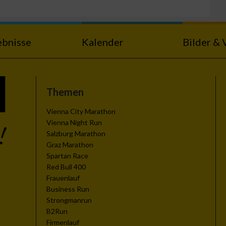
ebnisse
Kalender
Bilder & 
n von Daten aus
Themen
Vienna City Marathon
Vienna Night Run
Salzburg Marathon
Graz Marathon
Spartan Race
Red Bull 400
Frauenlauf
Business Run
zieren
Strongmanrun
B2Run
Firmenlauf