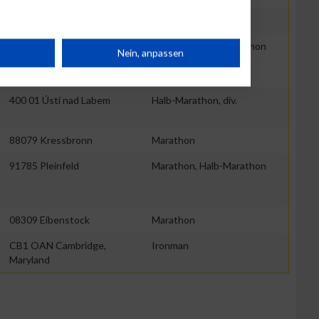
10115 Berlin
5,7km
34131 Kassel
Marathon, Halb-Marathon
rät
Nein, anpassen
n
400 01 Ústí nad Labem
Halb-Marathon, div.
88079 Kressbronn
Marathon
91785 Pleinfeld
Marathon, Halb-Marathon
g
08309 Eibenstock
Marathon
CB1 OAN Cambridge,
Ironman
Maryland