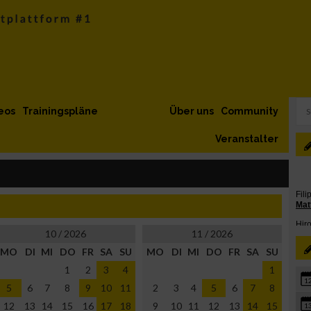
eos
Trainingspläne
Über uns
Community
Veranstalter
10 / 2026
11 / 2026
MO
DI
MI
DO
FR
SA
SU
MO
DI
MI
DO
FR
SA
SU
1
2
3
4
1
1
5
6
7
8
9
10
11
2
3
4
5
6
7
8
12
13
14
15
16
17
18
9
10
11
12
13
14
15
1