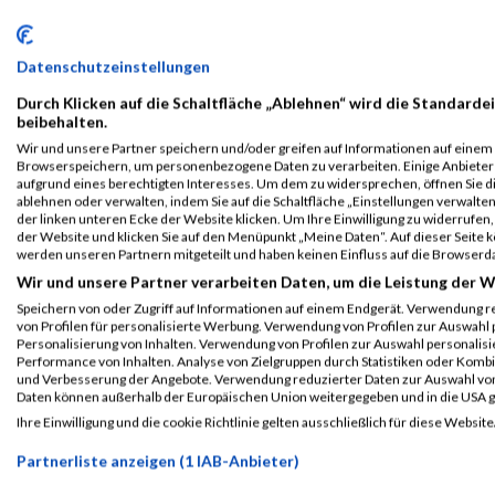
** Filter aktiv **
Datum
Titel
Land
Datenschutzeinstellungen
Durch Klicken auf die Schaltfläche „Ablehnen“ wird die Standardei
beibehalten.
13.09.2026
IRONMAN 70.3 Erkner
Wir und unsere Partner speichern und/oder greifen auf Informationen auf einem G
Browserspeichern, um personenbezogene Daten zu verarbeiten. Einige Anbiete
13.09.2026
IRONMAN Japan South Hokkaido
aufgrund eines berechtigten Interesses. Um dem zu widersprechen, öffnen Sie die
ablehnen oder verwalten, indem Sie auf die Schaltfläche „Einstellungen verwalten“
der linken unteren Ecke der Website klicken. Um Ihre Einwilligung zu widerrufen, 
13.09.2026
Münster Marathon
der Website und klicken Sie auf den Menüpunkt „Meine Daten“. Auf dieser Seite 
werden unseren Partnern mitgeteilt und haben keinen Einfluss auf die Browserd
13.09.2026
IRONMAN 70.3 Belgrade
Wir und unsere Partner verarbeiten Daten, um die Leistung der W
13.09.2026
IRONMAN Wales
Speichern von oder Zugriff auf Informationen auf einem Endgerät. Verwendung r
von Profilen für personalisierte Werbung. Verwendung von Profilen zur Auswahl p
13.09.2026
swb Bremen Marathon
Personalisierung von Inhalten. Verwendung von Profilen zur Auswahl personalis
Performance von Inhalten. Analyse von Zielgruppen durch Statistiken oder Komb
und Verbesserung der Angebote. Verwendung reduzierter Daten zur Auswahl von
13.09.2026
wep-Strom Lauf
Daten können außerhalb der Europäischen Union weitergegeben und in die USA 
Ihre Einwilligung und die cookie Richtlinie gelten ausschließlich für diese Website
13.09.2026
ebm-papst Marathon
Partnerliste anzeigen (1 IAB-Anbieter)
bis
14.09.2026