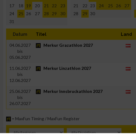
17
18
19
20
21
22
23
21
22
23
24
25
26
27
24
25
26
27
28
29
30
28
29
30
31
Datum
Titel
Land
04.06.2027
Merkur Grazathlon 2027
bis
05.06.2027
11.06.2027
Merkur Linzathlon 2027
bis
12.06.2027
25.06.2027
Merkur Innsbruckathlon 2027
bis
26.07.2027
= MaxFun Timing / MaxFun Register