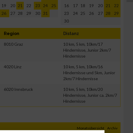
19
20
21
22
23
24
25
16
17
18
19
20
21
22
26
27
28
29
30
31
23
24
25
26
27
28
29
30
Region
Distanz
8010 Graz
10 km, 5 km, 10km/17
Hindernisse, Junior 2km/7
Hindernisse
4020 Linz
10 km, 5 km, 10km/16
Hindernisse und 5km, Junior
2km/7 Hindernisse
6020 Innsbruck
10 km, 5 km, 10km/20
Hindernisse, Junior ca. 2km/7
Hindernisse
Monatsübersicht
Archiv