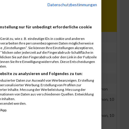
Datenschutzbestimmungen
Region
Distanz
nstellung nur für unbedingt erforderliche cookie
15537 Erkner
Ironman
erät zu, wie z. B. eindeutige IDs in cookie und anderen
r verarbeiten Ihre personenbezogenen Daten möglicherweise
060 Hokkaido
Ironman
 „Einstellungen“. Sie können Ihre Einstellungen akzeptieren,
 klicken oder jederzeit auf die Fingerabdruck-Schaltfläche in
klicken Sie auf den Fingerabdruck oder den Link in der Fußzeile
48143 Münster
Marathon, 10 km
können Sie Ihre Einwilligung widerrufen. Diese Entscheidungen
aten.
11000 Belgrad
Ironman
ebsite zu analysieren und Folgendes zu tun:
SA61 Pembrokeshire, Wales
Ironman
eduzierter Daten zur Auswahl von Werbeanzeigen. Erstellung
ersonalisierter Werbung. Erstellung von Profilen zur
28359 Bremen
Marathon, Halb-Marathon
ierter Inhalte. Messung der Werbeleistung. Messung der
inationen von Daten aus verschiedenen Quellen. Entwicklung
 Inhalten.
41836 Hückelhoven
Marathon, Halb-Marathon, 10
gesendet werden.
km, 5 km, div.
/App.
74676 Niedernhall
Marathon, Halb-Marathon, 10
km, 5 km, div.