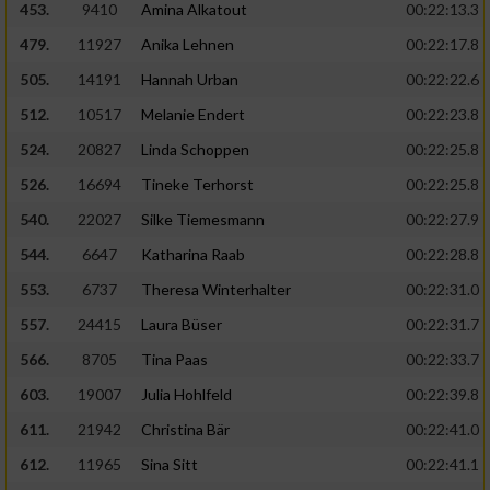
453.
9410
Amina Alkatout
00:22:13.3
479.
11927
Anika Lehnen
00:22:17.8
505.
14191
Hannah Urban
00:22:22.6
512.
10517
Melanie Endert
00:22:23.8
524.
20827
Linda Schoppen
00:22:25.8
526.
16694
Tineke Terhorst
00:22:25.8
540.
22027
Silke Tiemesmann
00:22:27.9
544.
6647
Katharina Raab
00:22:28.8
553.
6737
Theresa Winterhalter
00:22:31.0
557.
24415
Laura Büser
00:22:31.7
566.
8705
Tina Paas
00:22:33.7
603.
19007
Julia Hohlfeld
00:22:39.8
611.
21942
Christina Bär
00:22:41.0
612.
11965
Sina Sitt
00:22:41.1