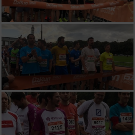
Messung der Performance von Inhalten
Analyse von Zielgruppen durch Statistiken
oder Kombinationen von Daten aus
verschiedenen Quellen
Entwicklung und Verbesserung der Angebote
Verwendung reduzierter Daten zur Auswahl
von Inhalten
IAB-Besonderheiten:
Verwendung genauer Standortdaten
Geräte anhand von aktiv angeforderten
Informationen identifizieren
Nicht-IAB-Verarbeitungszwecke: