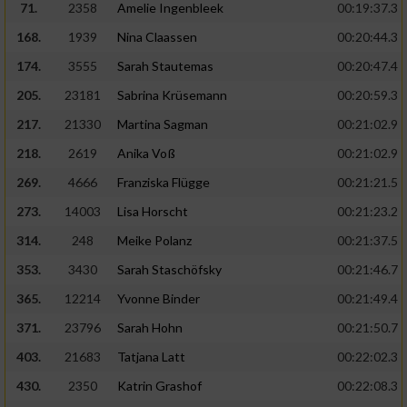
71.
2358
Amelie Ingenbleek
00:19:37.3
168.
1939
Nina Claassen
00:20:44.3
174.
3555
Sarah Stautemas
00:20:47.4
205.
23181
Sabrina Krüsemann
00:20:59.3
217.
21330
Martina Sagman
00:21:02.9
218.
2619
Anika Voß
00:21:02.9
269.
4666
Franziska Flügge
00:21:21.5
273.
14003
Lisa Horscht
00:21:23.2
314.
248
Meike Polanz
00:21:37.5
353.
3430
Sarah Staschöfsky
00:21:46.7
365.
12214
Yvonne Binder
00:21:49.4
371.
23796
Sarah Hohn
00:21:50.7
403.
21683
Tatjana Latt
00:22:02.3
430.
2350
Katrin Grashof
00:22:08.3