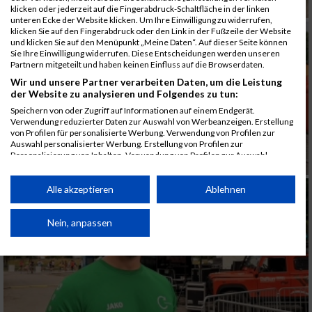
klicken oder jederzeit auf die Fingerabdruck-Schaltfläche in der linken
unteren Ecke der Website klicken. Um Ihre Einwilligung zu widerrufen,
klicken Sie auf den Fingerabdruck oder den Link in der Fußzeile der Website
und klicken Sie auf den Menüpunkt „Meine Daten“. Auf dieser Seite können
Sie Ihre Einwilligung widerrufen. Diese Entscheidungen werden unseren
Partnern mitgeteilt und haben keinen Einfluss auf die Browserdaten.
Wir und unsere Partner verarbeiten Daten, um die Leistung
der Website zu analysieren und Folgendes zu tun:
Speichern von oder Zugriff auf Informationen auf einem Endgerät.
Verwendung reduzierter Daten zur Auswahl von Werbeanzeigen. Erstellung
von Profilen für personalisierte Werbung. Verwendung von Profilen zur
Auswahl personalisierter Werbung. Erstellung von Profilen zur
Personalisierung von Inhalten. Verwendung von Profilen zur Auswahl
personalisierter Inhalte. Messung der Werbeleistung. Messung der
Performance von Inhalten. Analyse von Zielgruppen durch Statistiken oder
Kombinationen von Daten aus verschiedenen Quellen. Entwicklung und
Alle akzeptieren
Ablehnen
Verbesserung der Angebote. Verwendung reduzierter Daten zur Auswahl
von Inhalten.
Daten können außerhalb der Europäischen Union weitergegeben und in die
Nein, anpassen
USA gesendet werden.
Ihre Einwilligung und die cookie Richtlinie gelten ausschließlich für diese
Website/App.
Partnerliste anzeigen (1 IAB-Anbieter)
Wir nutzen Ihre Daten für folgende Zwecke: