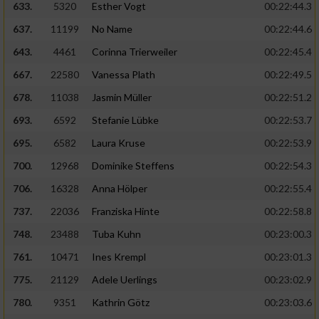
633.
5320
Esther Vogt
00:22:44.3
637.
11199
No Name
00:22:44.6
643.
4461
Corinna Trierweiler
00:22:45.4
667.
22580
Vanessa Plath
00:22:49.5
678.
11038
Jasmin Müller
00:22:51.2
693.
6592
Stefanie Lübke
00:22:53.7
695.
6582
Laura Kruse
00:22:53.9
700.
12968
Dominike Steffens
00:22:54.3
706.
16328
Anna Hölper
00:22:55.4
737.
22036
Franziska Hinte
00:22:58.8
748.
23488
Tuba Kuhn
00:23:00.3
761.
10471
Ines Krempl
00:23:01.3
775.
21129
Adele Uerlings
00:23:02.9
780.
9351
Kathrin Götz
00:23:03.6