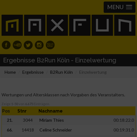
MENU
Ergebnisse B2Run Köln - Einzelwertung
Home
Ergebnisse
B2Run Köln
Einzelwertung
Wertungen und Altersklassen nach Vorgaben des Veranstalters.
Zeige
1-50
von
6.675
Einträgen.
Pos
Stnr
Nachname
21.
3044
Miriam Thies
00:18:22.0
66.
14418
Celine Schneider
00:19:31.0