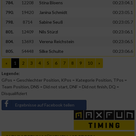
784.
12208
Stina Bloens
00:23:04.1
790.
19420
Janina Schmidt
00:23:05.1
798.
8714
Sabine Seuß
00:23:05.7
801.
12409
Nils Stürzl
00:23:06.1
804.
13693
Verena Reichstein
00:23:06.5
805.
54448
Silke Schulte
00:23:06.6
«
1
2
3
4
5
6
7
8
9
10
»
Legende:
GPos = Geschlechter Position, KPos = Kategorie Position, TPos =
Team Position, DNS = Did not start, DNF = Did not finish, DQ =
Disqualifiziert
Ergebnisse auf Facebook teilen