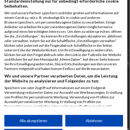
Standardeinstellung nur für unbedingt erforderliche cookie
beibehalten.
Wir und unsere Partner speichern und/oder greifen auf Informationen auf
einem Gerät zu, wie z. B. eindeutige IDs in cookie und anderen
Browserspeichern, um personenbezogene Daten zu verarbeiten. Einige
Anbieter verarbeiten Ihre personenbezogenen Daten möglicherweise
aufgrund eines berechtigten Interesses. Um dem zu widersprechen, öffnen
Sie die „Einstellungen“. Sie können Ihre Einstellungen akzeptieren, ablehnen
oder verwalten, indem Sie auf die Schaltfläche „Einstellungen verwalten“
klicken oder jederzeit auf die Fingerabdruck-Schaltfläche in der linken
unteren Ecke der Website klicken. Um Ihre Einwilligung zu widerrufen,
klicken Sie auf den Fingerabdruck oder den Link in der Fußzeile der Website
und klicken Sie auf den Menüpunkt „Meine Daten“. Auf dieser Seite können
Sie Ihre Einwilligung widerrufen. Diese Entscheidungen werden unseren
Partnern mitgeteilt und haben keinen Einfluss auf die Browserdaten.
Wir und unsere Partner verarbeiten Daten, um die Leistung
der Website zu analysieren und Folgendes zu tun:
Speichern von oder Zugriff auf Informationen auf einem Endgerät.
Verwendung reduzierter Daten zur Auswahl von Werbeanzeigen. Erstellung
von Profilen für personalisierte Werbung. Verwendung von Profilen zur
Auswahl personalisierter Werbung. Erstellung von Profilen zur
Personalisierung von Inhalten. Verwendung von Profilen zur Auswahl
personalisierter Inhalte. Messung der Werbeleistung. Messung der
Performance von Inhalten. Analyse von Zielgruppen durch Statistiken oder
Kombinationen von Daten aus verschiedenen Quellen. Entwicklung und
Alle akzeptieren
Ablehnen
Verbesserung der Angebote. Verwendung reduzierter Daten zur Auswahl
von Inhalten.