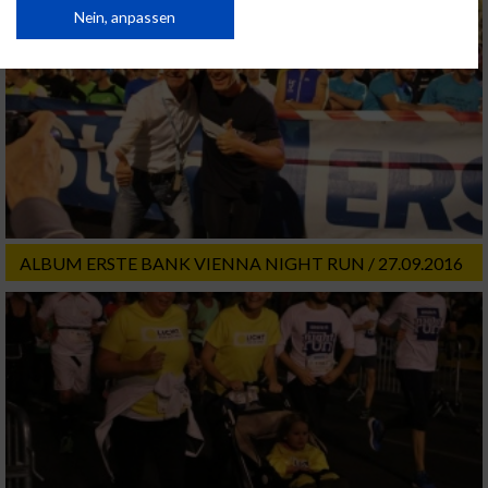
Daten können außerhalb der Europäischen Union weitergegeben und in die
Nein, anpassen
USA gesendet werden.
Ihre Einwilligung und die cookie Richtlinie gelten ausschließlich für diese
Website/App.
Partnerliste anzeigen (1 IAB-Anbieter)
Wir nutzen Ihre Daten für folgende Zwecke:
IAB-Verarbeitungszwecke:
Speichern von oder Zugriff auf Informationen
auf einem Endgerät
ALBUM ERSTE BANK VIENNA NIGHT RUN / 27.09.2016
Verwendung reduzierter Daten zur Auswahl
von Werbeanzeigen
Erstellung von Profilen für personalisierte
Werbung
Verwendung von Profilen zur Auswahl
personalisierter Werbung
Erstellung von Profilen zur Personalisierung