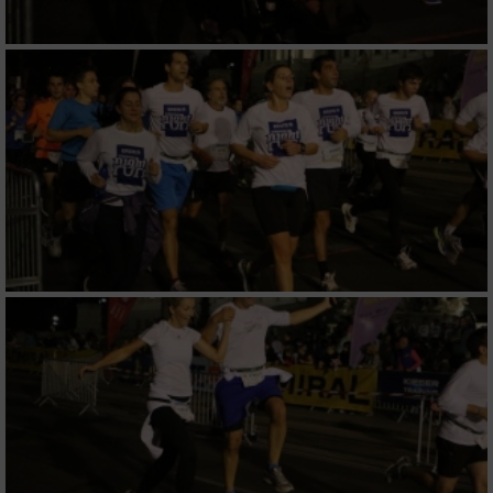
von Inhalten
Verwendung von Profilen zur Auswahl
personalisierter Inhalte
Messung der Werbeleistung
Messung der Performance von Inhalten
Analyse von Zielgruppen durch Statistiken
oder Kombinationen von Daten aus
verschiedenen Quellen
Entwicklung und Verbesserung der Angebote
Verwendung reduzierter Daten zur Auswahl
von Inhalten
IAB-Besonderheiten: