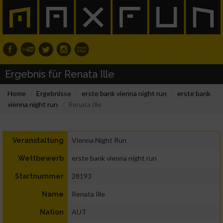
Ergebnis für Renata Ille
Home
Ergebnisse
erste bank vienna night run
erste bank
vienna night run
Renata Ille
Vienna Night Run
Veranstaltung
erste bank vienna night run
Wettbewerb
28193
Startnummer
Renata Ille
Name
AUT
Nation