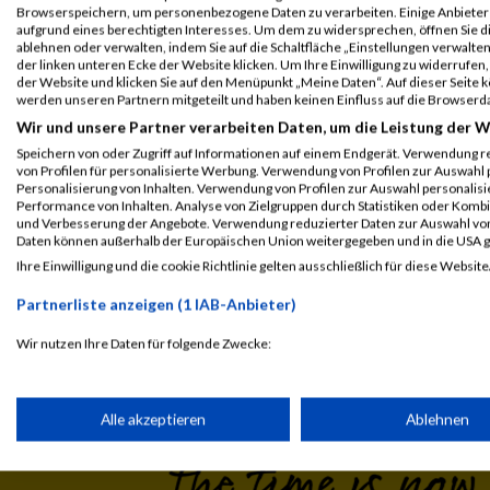
B2Run Koblenz
7033
Zoran
Marijanovic
0000
GE
Browserspeichern, um personenbezogene Daten zu verarbeiten. Einige Anbiete
aufgrund eines berechtigten Interesses. Um dem zu widersprechen, öffnen Sie die
Einzelwertung
ablehnen oder verwalten, indem Sie auf die Schaltfläche „Einstellungen verwalten“
männlich
der linken unteren Ecke der Website klicken. Um Ihre Einwilligung zu widerrufen, 
der Website und klicken Sie auf den Menüpunkt „Meine Daten“. Auf dieser Seite 
werden unseren Partnern mitgeteilt und haben keinen Einfluss auf die Browserd
Legende:
Wir und unsere Partner verarbeiten Daten, um die Leistung der W
GPos = Geschlechter Position, KPos = Kategorie Position, TPos = 
Speichern von oder Zugriff auf Informationen auf einem Endgerät. Verwendung r
Disqualifiziert
von Profilen für personalisierte Werbung. Verwendung von Profilen zur Auswahl p
Personalisierung von Inhalten. Verwendung von Profilen zur Auswahl personalis
Performance von Inhalten. Analyse von Zielgruppen durch Statistiken oder Komb
und Verbesserung der Angebote. Verwendung reduzierter Daten zur Auswahl von
Daten können außerhalb der Europäischen Union weitergegeben und in die USA 
Ihre Einwilligung und die cookie Richtlinie gelten ausschließlich für diese Website
Laufsport
Anmeldung
Erg
Partnerliste anzeigen (1 IAB-Anbieter)
Wir nutzen Ihre Daten für folgende Zwecke:
IAB-Verarbeitungszwecke:
Speichern von oder Zugriff auf Informationen auf einem Endge
Alle akzeptieren
Ablehnen
Verwendung reduzierter Daten zur Auswahl von Werbeanzeige