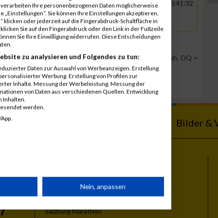
R
Richter + Frenzel Rheinland-Pfalz-
00:41:32
00:41:32
r verarbeiten Ihre personenbezogenen Daten möglicherweise
Saar GmbH
 „Einstellungen“. Sie können Ihre Einstellungen akzeptieren,
 klicken oder jederzeit auf die Fingerabdruck-Schaltfläche in
klicken Sie auf den Fingerabdruck oder den Link in der Fußzeile
können Sie Ihre Einwilligung widerrufen. Diese Entscheidungen
aten.
ebsite zu analysieren und Folgendes zu tun:
Team Position, DNS = Did not start, DNF = Did not finish, DQ =
eduzierter Daten zur Auswahl von Werbeanzeigen. Erstellung
ersonalisierter Werbung. Erstellung von Profilen zur
ierter Inhalte. Messung der Werbeleistung. Messung der
inationen von Daten aus verschiedenen Quellen. Entwicklung
 Inhalten.
gesendet werden.
/App.
ebnisse
Kalender
Bilder & 
Themen
rät
Nein, anpassen
Vienna City Marathon
Vienna Night Run
Salzburg Marathon
n