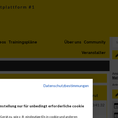
eos
Trainingspläne
Über uns
Community
Veranstalter
Datenschutzbestimmungen
ion
Verein
Net
Brut
R
Richter + Frenzel Rheinland-Pfalz-
00:41:32
00:41:32
nstellung nur für unbedingt erforderliche cookie
1
Saar GmbH
1
erät zu, wie z. B. eindeutige IDs in cookie und anderen