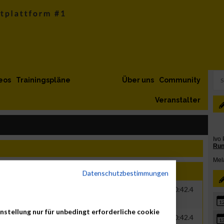
eos
Trainingspläne
Über uns
Community
Veranstalter
Jahr
Nation
Verein
Net
Brut
Datenschutzbestimmungen
0000
GER
MeinAuto.de
01:00:34.7
01:20:42.4
1
nstellung nur für unbedingt erforderliche cookie
0000
GER
MeinAuto.de
01:00:34.7
01:20:42.4
1