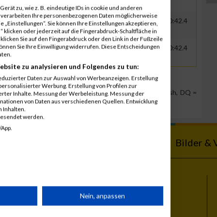
erät zu, wie z. B. eindeutige IDs in cookie und anderen
r verarbeiten Ihre personenbezogenen Daten möglicherweise
0000
GER
MeinAuto.de
01:00:34.7
01:20:42.4
 „Einstellungen“. Sie können Ihre Einstellungen akzeptieren,
 klicken oder jederzeit auf die Fingerabdruck-Schaltfläche in
klicken Sie auf den Fingerabdruck oder den Link in der Fußzeile
können Sie Ihre Einwilligung widerrufen. Diese Entscheidungen
0000
GER
MeinAuto.de
01:00:34.7
01:20:42.4
aten.
ebsite zu analysieren und Folgendes zu tun:
eduzierter Daten zur Auswahl von Werbeanzeigen. Erstellung
ersonalisierter Werbung. Erstellung von Profilen zur
Team Position, DNS = Did not start, DNF = Did not finish, DQ =
ierter Inhalte. Messung der Werbeleistung. Messung der
inationen von Daten aus verschiedenen Quellen. Entwicklung
 Inhalten.
gesendet werden.
/App.
ebnisse
Kalender
Bilder & 
Themen
rät
Nein, anpassen
Vienna City Marathon