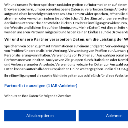
Einzelwertung weiblich
Wir und unsere Partner speichern und/oder greifen auf Informationen auf einem G
Browserspeichern, um personenbezogene Daten zu verarbeiten. Einige Anbiete
B2Run Köln 2024
19129
Yasmin
Ajouaoui
aufgrund eines berechtigten Interesses. Um dem zu widersprechen, öffnen Sie die
ablehnen oder verwalten, indem Sie auf die Schaltfläche „Einstellungen verwalten“
Teamwertung mixed
der linken unteren Ecke der Website klicken. Um Ihre Einwilligung zu widerrufen, 
der Website und klicken Sie auf den Menüpunkt „Meine Daten“. Auf dieser Seite 
B2Run Köln 2024
19129
Yasmin
Ajouaoui
werden unseren Partnern mitgeteilt und haben keinen Einfluss auf die Browserd
Teamwertung weiblich
Wir und unsere Partner verarbeiten Daten, um die Leistung der W
Speichern von oder Zugriff auf Informationen auf einem Endgerät. Verwendung r
Legende:
von Profilen für personalisierte Werbung. Verwendung von Profilen zur Auswahl p
GPos = Geschlechter Position, KPos = Kategorie Position, TPos = 
Personalisierung von Inhalten. Verwendung von Profilen zur Auswahl personalis
Performance von Inhalten. Analyse von Zielgruppen durch Statistiken oder Komb
Disqualifiziert
und Verbesserung der Angebote. Verwendung reduzierter Daten zur Auswahl von
Daten können außerhalb der Europäischen Union weitergegeben und in die USA 
Ihre Einwilligung und die cookie Richtlinie gelten ausschließlich für diese Website
Laufsport
Anmeldung
Erg
Partnerliste anzeigen (1 IAB-Anbieter)
Wir nutzen Ihre Daten für folgende Zwecke:
IAB-Verarbeitungszwecke:
Speichern von oder Zugriff auf Informationen auf einem Endge
Alle akzeptieren
Ablehnen