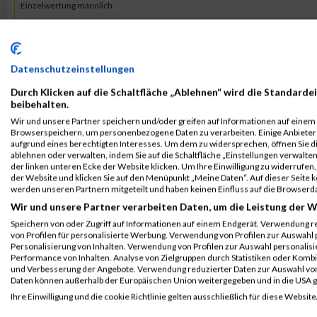
Einzelwertung männlich
B2Run Koblenz 2025
13306
Yannick
Schütz
Teamwertung männlich
Datenschutzeinstellungen
2022
Durch Klicken auf die Schaltfläche „Ablehnen“ wird die Standardei
beibehalten.
First
Last
Wir und unsere Partner speichern und/oder greifen auf Informationen auf einem G
Veranstaltung
Stnr
Name
Name
Jahr
Browserspeichern, um personenbezogene Daten zu verarbeiten. Einige Anbiete
aufgrund eines berechtigten Interesses. Um dem zu widersprechen, öffnen Sie die
ablehnen oder verwalten, indem Sie auf die Schaltfläche „Einstellungen verwalten“
B2Run Koblenz
8505
Yannick
Schütz
0000
der linken unteren Ecke der Website klicken. Um Ihre Einwilligung zu widerrufen, 
Einzelwertung
der Website und klicken Sie auf den Menüpunkt „Meine Daten“. Auf dieser Seite 
werden unseren Partnern mitgeteilt und haben keinen Einfluss auf die Browserd
B2Run Koblenz
8505
Yannick
Schütz
0000
Wir und unsere Partner verarbeiten Daten, um die Leistung der W
Einzelwertung
Speichern von oder Zugriff auf Informationen auf einem Endgerät. Verwendung r
männlich
von Profilen für personalisierte Werbung. Verwendung von Profilen zur Auswahl p
Personalisierung von Inhalten. Verwendung von Profilen zur Auswahl personalis
B2Run Koblenz
8505
Yannick
Schütz
0000
Performance von Inhalten. Analyse von Zielgruppen durch Statistiken oder Komb
Teamwertung männlich
und Verbesserung der Angebote. Verwendung reduzierter Daten zur Auswahl von
Daten können außerhalb der Europäischen Union weitergegeben und in die USA 
B2Run Koblenz
8505
Yannick
Schütz
0000
Ihre Einwilligung und die cookie Richtlinie gelten ausschließlich für diese Website
Teamwertung mixed