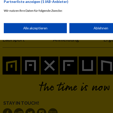
Partnerliste anzeigen (1 IAB-Anbieter)
Legende:
Wir nutzen Ihre Daten für folgende Zwecke:
GPos = Geschlechter Position, KPos = Kategorie Position, TPos = 
IAB-Verarbeitungszwecke:
Disqualifiziert
Speichern von oder Zugriff auf Informationen auf einem Endge
Alle akzeptieren
Ablehnen
Laufsport
Anmeldung
Erg
Verwendung reduzierter Daten zur Auswahl von Werbeanzeige
Erstellung von Profilen für personalisierte Werbung
Verwendung von Profilen zur Auswahl personalisierter Werbun
Erstellung von Profilen zur Personalisierung von Inhalten
STAY IN TOUCH!
Verwendung von Profilen zur Auswahl personalisierter Inhalte