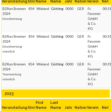
Veranstaltung
Stnr
Name
Name
Jahr
Nation
Verein
Net
B2Run Bremen
854
Wieland
Götting
0000
GER
Fr.
00:31
2024
Fassmer
GmbH
Einzelwertung
& Co.
KG
B2Run Bremen
854
Wieland
Götting
0000
GER
Fr.
00:31
2024
Fassmer
GmbH
Einzelwertung
& Co.
männlich
KG
B2Run Bremen
854
Wieland
Götting
0000
GER
Fr.
00:31
2024
Fassmer
GmbH
Teamwertung
& Co.
männlich
KG
2023
First
Last
Veranstaltung
Stnr
Name
Name
Jahr
Nation
Verein
Net