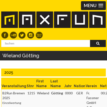
MENU
Wieland Götting
2025
First
Last
Veranstaltung
Stnr
Name
Name
Jahr
Nation
Verein
Net
B2Run Bremen
1215
Wieland
Götting
0000
GER
Fr.
00:
2025
Fassmer
GmbH
Einzelwertung