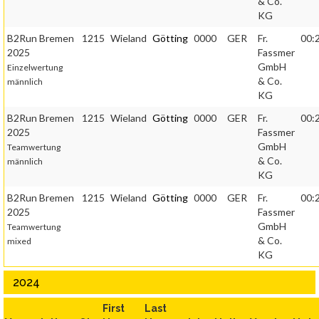
& Co.
KG
B2Run Bremen
1215
Wieland
Götting
0000
GER
Fr.
00:
2025
Fassmer
GmbH
Einzelwertung
& Co.
männlich
KG
B2Run Bremen
1215
Wieland
Götting
0000
GER
Fr.
00:
2025
Fassmer
GmbH
Teamwertung
& Co.
männlich
KG
B2Run Bremen
1215
Wieland
Götting
0000
GER
Fr.
00:
2025
Fassmer
GmbH
Teamwertung
& Co.
mixed
KG
2024
First
Last