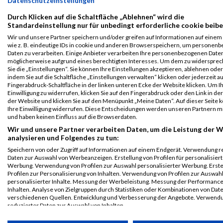
Datenschutzeinstellungen
night run
Durch Klicken auf die Schaltfläche „Ablehnen“ wird die
2017
Standardeinstellung nur für unbedingt erforderliche cookie beibe
Wir und unsere Partner speichern und/oder greifen auf Informationen auf einem 
First
Last
wie z. B. eindeutige IDs in cookie und anderen Browserspeichern, um personen
Veranstaltung
Stnr
Name
Name
Jahr
Nation
Verein
Net
Daten zu verarbeiten. Einige Anbieter verarbeiten Ihre personenbezogenen Date
möglicherweise aufgrund eines berechtigten Interesses. Um dem zu widersprec
Spoki
466
Viktoria
TINHOF
2003
AUT
Sie die „Einstellungen“. Sie können Ihre Einstellungen akzeptieren, ablehnen ode
Summerstagelauf
indem Sie auf die Schaltfläche „Einstellungen verwalten“ klicken oder jederzeit au
Lauf über 1200m
Fingerabdruck-Schaltfläche in der linken unteren Ecke der Website klicken. Um I
Einwilligung zu widerrufen, klicken Sie auf den Fingerabdruck oder den Link in de
Legende:
der Website und klicken Sie auf den Menüpunkt „Meine Daten“. Auf dieser Seite 
Ihre Einwilligung widerrufen. Diese Entscheidungen werden unseren Partnern mi
GPos = Geschlechter Position, KPos = Kategorie Position, TPos =
und haben keinen Einfluss auf die Browserdaten.
Team Position, DNS = Did not start, DNF = Did not finish, DQ =
Wir und unsere Partner verarbeiten Daten, um die Leistung der W
Disqualifiziert
analysieren und Folgendes zu tun:
Speichern von oder Zugriff auf Informationen auf einem Endgerät. Verwendung r
Daten zur Auswahl von Werbeanzeigen. Erstellung von Profilen für personalisier
Werbung. Verwendung von Profilen zur Auswahl personalisierter Werbung. Erste
Profilen zur Personalisierung von Inhalten. Verwendung von Profilen zur Auswah
personalisierter Inhalte. Messung der Werbeleistung. Messung der Performanc
Inhalten. Analyse von Zielgruppen durch Statistiken oder Kombinationen von Dat
verschiedenen Quellen. Entwicklung und Verbesserung der Angebote. Verwend
reduzierter Daten zur Auswahl von Inhalten.
Daten können außerhalb der Europäischen Union weitergegeben und in die USA 
werden.