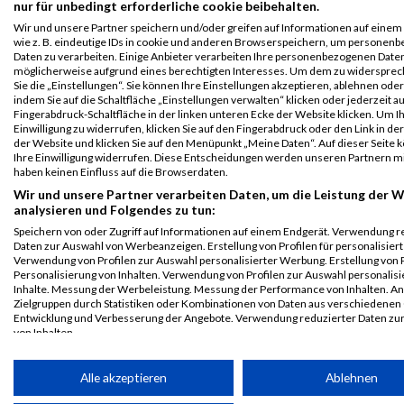
nur für unbedingt erforderliche cookie beibehalten.
Legende:
Wir und unsere Partner speichern und/oder greifen auf Informationen auf einem 
GPos = Geschlechter Position, KPos = Kategorie Position, TPos =
wie z. B. eindeutige IDs in cookie und anderen Browserspeichern, um personen
Team Position, DNS = Did not start, DNF = Did not finish, DQ =
Daten zu verarbeiten. Einige Anbieter verarbeiten Ihre personenbezogenen Date
möglicherweise aufgrund eines berechtigten Interesses. Um dem zu widersprec
Disqualifiziert
Sie die „Einstellungen“. Sie können Ihre Einstellungen akzeptieren, ablehnen ode
indem Sie auf die Schaltfläche „Einstellungen verwalten“ klicken oder jederzeit au
Fingerabdruck-Schaltfläche in der linken unteren Ecke der Website klicken. Um I
Einwilligung zu widerrufen, klicken Sie auf den Fingerabdruck oder den Link in de
der Website und klicken Sie auf den Menüpunkt „Meine Daten“. Auf dieser Seite 
Ihre Einwilligung widerrufen. Diese Entscheidungen werden unseren Partnern mi
haben keinen Einfluss auf die Browserdaten.
Wir und unsere Partner verarbeiten Daten, um die Leistung der W
analysieren und Folgendes zu tun:
Speichern von oder Zugriff auf Informationen auf einem Endgerät. Verwendung r
Daten zur Auswahl von Werbeanzeigen. Erstellung von Profilen für personalisier
Verwendung von Profilen zur Auswahl personalisierter Werbung. Erstellung von P
Personalisierung von Inhalten. Verwendung von Profilen zur Auswahl personalisi
Inhalte. Messung der Werbeleistung. Messung der Performance von Inhalten. An
Zielgruppen durch Statistiken oder Kombinationen von Daten aus verschiedenen
Entwicklung und Verbesserung der Angebote. Verwendung reduzierter Daten zu
von Inhalten.
Daten können außerhalb der Europäischen Union weitergegeben und in die USA 
werden.
Alle akzeptieren
Ablehnen
Ihre Einwilligung und die cookie Richtlinie gelten ausschließlich für diese Website
© MaxFun Sports GmbH
Mediadaten