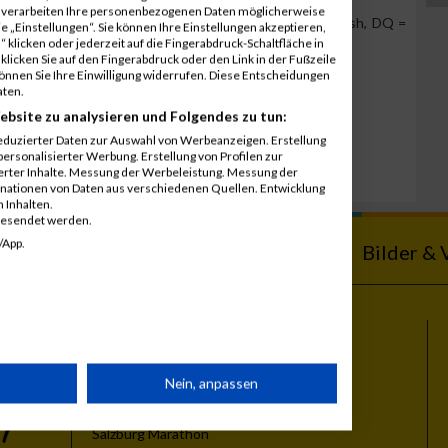
r verarbeiten Ihre personenbezogenen Daten möglicherweise
Team Position, DNS = Did not start, DNF = Did not finish, DQ =
 „Einstellungen“. Sie können Ihre Einstellungen akzeptieren,
 klicken oder jederzeit auf die Fingerabdruck-Schaltfläche in
klicken Sie auf den Fingerabdruck oder den Link in der Fußzeile
können Sie Ihre Einwilligung widerrufen. Diese Entscheidungen
aten.
ebsite zu analysieren und Folgendes zu tun:
eduzierter Daten zur Auswahl von Werbeanzeigen. Erstellung
ersonalisierter Werbung. Erstellung von Profilen zur
ierter Inhalte. Messung der Werbeleistung. Messung der
inationen von Daten aus verschiedenen Quellen. Entwicklung
 Inhalten.
gesendet werden.
/App.
ebnisse
Kalender
Bilder & 
Themen
rät
Nein, anpassen
Vienna City Marathon
Vienna Night Run
Salzburg Marathon
n