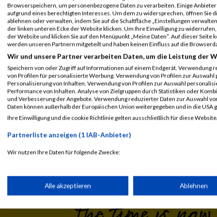
Legende:
Browserspeichern, um personenbezogene Daten zu verarbeiten. Einige Anbiete
GPos = Geschlechter Position, KPos = Kategorie Position, TPos = 
aufgrund eines berechtigten Interesses. Um dem zu widersprechen, öffnen Sie die
ablehnen oder verwalten, indem Sie auf die Schaltfläche „Einstellungen verwalten“
Disqualifiziert
der linken unteren Ecke der Website klicken. Um Ihre Einwilligung zu widerrufen, 
der Website und klicken Sie auf den Menüpunkt „Meine Daten“. Auf dieser Seite 
werden unseren Partnern mitgeteilt und haben keinen Einfluss auf die Browserd
Wir und unsere Partner verarbeiten Daten, um die Leistung der W
Speichern von oder Zugriff auf Informationen auf einem Endgerät. Verwendung r
von Profilen für personalisierte Werbung. Verwendung von Profilen zur Auswahl p
Personalisierung von Inhalten. Verwendung von Profilen zur Auswahl personalis
Performance von Inhalten. Analyse von Zielgruppen durch Statistiken oder Komb
und Verbesserung der Angebote. Verwendung reduzierter Daten zur Auswahl von
Daten können außerhalb der Europäischen Union weitergegeben und in die USA 
Ihre Einwilligung und die cookie Richtlinie gelten ausschließlich für diese Website
Laufsport
Anmeldung
Erg
Partnerliste anzeigen (1 IAB-Anbieter)
Wir nutzen Ihre Daten für folgende Zwecke:
IAB-Verarbeitungszwecke:
Speichern von oder Zugriff auf Informationen auf einem Endge
Alle akzeptieren
Ablehnen
Verwendung reduzierter Daten zur Auswahl von Werbeanzeige