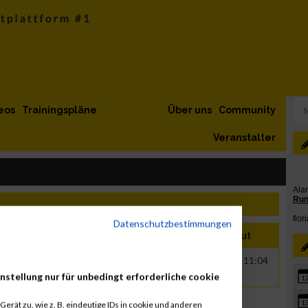
eos
Trainingspläne
Über uns
Community
Veranstalter
Datenschutzbestimmungen
t Name
Jahr
Nation
Verein
Net
Brut
ík
1991
CZE
02:08:33
02:11:04
nstellung nur für unbedingt erforderliche cookie
1
1
erät zu, wie z. B. eindeutige IDs in cookie und anderen