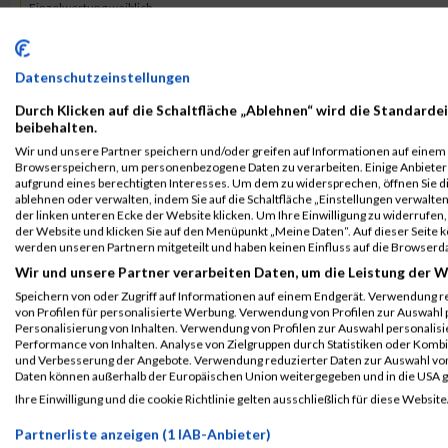
Einzelwertung weiblich
B2Run Frankfurt 2024
1044
Svenja
Guthmann
0
Teamwertung weiblich
Datenschutzeinstellungen
Durch Klicken auf die Schaltfläche „Ablehnen“ wird die Standardei
2017
beibehalten.
Wir und unsere Partner speichern und/oder greifen auf Informationen auf einem G
Veranstaltung
Stnr
First Name
Last Name
Jah
Browserspeichern, um personenbezogene Daten zu verarbeiten. Einige Anbiete
aufgrund eines berechtigten Interesses. Um dem zu widersprechen, öffnen Sie die
ablehnen oder verwalten, indem Sie auf die Schaltfläche „Einstellungen verwalten“
B2Run Frankfurt
699
Svenja
Guthmann
000
der linken unteren Ecke der Website klicken. Um Ihre Einwilligung zu widerrufen, 
B2Run Frankfurt
der Website und klicken Sie auf den Menüpunkt „Meine Daten“. Auf dieser Seite 
werden unseren Partnern mitgeteilt und haben keinen Einfluss auf die Browserd
B2Run Frankfurt
699
Svenja
Guthmann
000
Wir und unsere Partner verarbeiten Daten, um die Leistung der W
Einzelwertung weiblich
Speichern von oder Zugriff auf Informationen auf einem Endgerät. Verwendung r
von Profilen für personalisierte Werbung. Verwendung von Profilen zur Auswahl p
B2Run Frankfurt
699
Svenja
Guthmann
000
Personalisierung von Inhalten. Verwendung von Profilen zur Auswahl personalis
Teamwertung mixed
Performance von Inhalten. Analyse von Zielgruppen durch Statistiken oder Komb
und Verbesserung der Angebote. Verwendung reduzierter Daten zur Auswahl von
B2Run Frankfurt
699
Svenja
Guthmann
000
Daten können außerhalb der Europäischen Union weitergegeben und in die USA 
Teamwertung weiblich
Ihre Einwilligung und die cookie Richtlinie gelten ausschließlich für diese Website
Partnerliste anzeigen (1 IAB-Anbieter)
Legende: