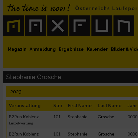
 auf Facebook
MaxFun auf Youtube
MaxFun auf Twitter
MaxFun auf Instagram
MaxFun Newsletter abonnieren
Magazin
Anmeldung
Ergebnisse
Kalender
Bilder & Vid
Stephanie Grosche
2023
Veranstaltung
Stnr
First Name
Last Name
Jahr
B2Run Koblenz
101
Stephanie
Grosche
0000
Einzelwertung
B2Run Koblenz
101
Stephanie
Grosche
0000