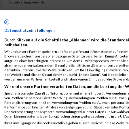
Einzelwertung weiblich
B2Run Koblenz
101
Stephanie
Grosche
0000
Teamwertung mixed
B2Run Koblenz
101
Stephanie
Grosche
0000
Datenschutzeinstellungen
Teamwertung weiblich
Durch Klicken auf die Schaltfläche „Ablehnen“ wird die Standardei
beibehalten.
2022
Wir und unsere Partner speichern und/oder greifen auf Informationen auf einem G
Browserspeichern, um personenbezogene Daten zu verarbeiten. Einige Anbiete
aufgrund eines berechtigten Interesses. Um dem zu widersprechen, öffnen Sie die
Veranstaltung
Stnr
First Name
Last Name
Ja
ablehnen oder verwalten, indem Sie auf die Schaltfläche „Einstellungen verwalten“
der linken unteren Ecke der Website klicken. Um Ihre Einwilligung zu widerrufen, 
B2Run Koblenz
36
Stephanie
Grosche
00
der Website und klicken Sie auf den Menüpunkt „Meine Daten“. Auf dieser Seite 
werden unseren Partnern mitgeteilt und haben keinen Einfluss auf die Browserd
Einzelwertung
Wir und unsere Partner verarbeiten Daten, um die Leistung der W
B2Run Koblenz
36
Stephanie
Grosche
00
Speichern von oder Zugriff auf Informationen auf einem Endgerät. Verwendung r
Einzelwertung weiblich
von Profilen für personalisierte Werbung. Verwendung von Profilen zur Auswahl p
Personalisierung von Inhalten. Verwendung von Profilen zur Auswahl personalis
B2Run Koblenz
36
Stephanie
Grosche
00
Performance von Inhalten. Analyse von Zielgruppen durch Statistiken oder Komb
und Verbesserung der Angebote. Verwendung reduzierter Daten zur Auswahl von
Teamwertung mixed
Daten können außerhalb der Europäischen Union weitergegeben und in die USA 
B2Run Koblenz
36
Stephanie
Grosche
00
Ihre Einwilligung und die cookie Richtlinie gelten ausschließlich für diese Website
Teamwertung weiblich