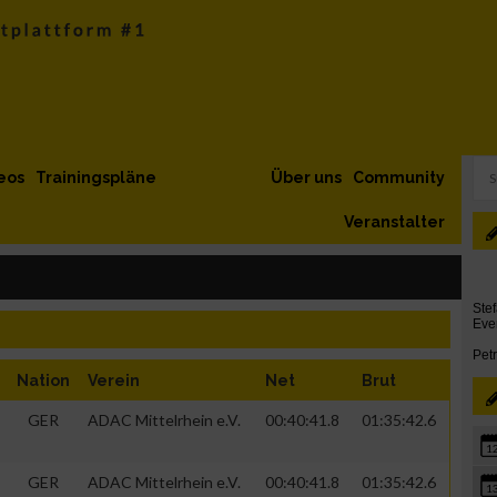
eos
Trainingspläne
Über uns
Community
Veranstalter
Nation
Verein
Net
Brut
GER
ADAC Mittelrhein e.V.
00:40:41.8
01:35:42.6
1
GER
ADAC Mittelrhein e.V.
00:40:41.8
01:35:42.6
1