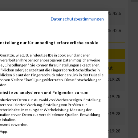
GER
ADAC Mittelrhein e.V.
00:40:41.8
01:35:42.6
Datenschutzbestimmungen
GER
ADAC Mittelrhein e.V.
00:40:41.8
01:35:42.6
nstellung nur für unbedingt erforderliche cookie
erät zu, wie z. B. eindeutige IDs in cookie und anderen
r verarbeiten Ihre personenbezogenen Daten möglicherweise
 „Einstellungen“. Sie können Ihre Einstellungen akzeptieren,
hr
Nation
Verein
Net
Brut
 klicken oder jederzeit auf die Fingerabdruck-Schaltfläche in
klicken Sie auf den Fingerabdruck oder den Link in der Fußzeile
00
GER
ADAC Mittelrhein e.V.
00:35:20
01:19:28
können Sie Ihre Einwilligung widerrufen. Diese Entscheidungen
aten.
ebsite zu analysieren und Folgendes zu tun:
00
GER
ADAC Mittelrhein e.V.
00:35:20
01:19:28
eduzierter Daten zur Auswahl von Werbeanzeigen. Erstellung
ersonalisierter Werbung. Erstellung von Profilen zur
ierter Inhalte. Messung der Werbeleistung. Messung der
00
GER
ADAC Mittelrhein e.V.
00:35:20
01:19:28
inationen von Daten aus verschiedenen Quellen. Entwicklung
 Inhalten.
gesendet werden.
00
GER
ADAC Mittelrhein e.V.
00:35:20
01:19:28
/App.