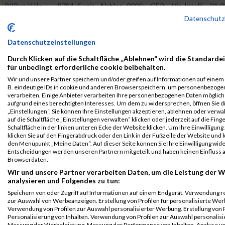
B2Run Köln
8784
Sonja
Nahles
0000
GER
Via-Intelli-
01:0
2024
Immobilien
Datenschut
Einzelwertung
B2Run Köln
8784
Sonja
Nahles
0000
GER
Via-Intelli-
01:0
Datenschutzeinstellungen
2024
Immobilien
Durch Klicken auf die Schaltfläche „Ablehnen“ wird die Standarde
Einzelwertung
für unbedingt erforderliche cookie beibehalten.
weiblich
Wir und unsere Partner speichern und/oder greifen auf Informationen auf einem G
B. eindeutige IDs in cookie und anderen Browserspeichern, um personenbezoge
B2Run Köln
8784
Sonja
Nahles
0000
GER
Via-Intelli-
01:0
verarbeiten. Einige Anbieter verarbeiten Ihre personenbezogenen Daten möglic
2024
Immobilien
aufgrund eines berechtigten Interesses. Um dem zu widersprechen, öffnen Sie d
Teamwertung
„Einstellungen“. Sie können Ihre Einstellungen akzeptieren, ablehnen oder verwa
weiblich
auf die Schaltfläche „Einstellungen verwalten“ klicken oder jederzeit auf die Fin
Schaltfläche in der linken unteren Ecke der Website klicken. Um Ihre Einwilligung
Legende:
klicken Sie auf den Fingerabdruck oder den Link in der Fußzeile der Website und k
den Menüpunkt „Meine Daten“. Auf dieser Seite können Sie Ihre Einwilligung wid
GPos = Geschlechter Position, KPos = Kategorie Position, TPos =
Entscheidungen werden unseren Partnern mitgeteilt und haben keinen Einfluss a
Team Position, DNS = Did not start, DNF = Did not finish, DQ =
Browserdaten.
Disqualifiziert
Wir und unsere Partner verarbeiten Daten, um die Leistung der W
analysieren und Folgendes zu tun:
Speichern von oder Zugriff auf Informationen auf einem Endgerät. Verwendung r
zur Auswahl von Werbeanzeigen. Erstellung von Profilen für personalisierte Wer
Verwendung von Profilen zur Auswahl personalisierter Werbung. Erstellung von P
Personalisierung von Inhalten. Verwendung von Profilen zur Auswahl personalisie
Messung der Werbeleistung. Messung der Performance von Inhalten. Analyse vo