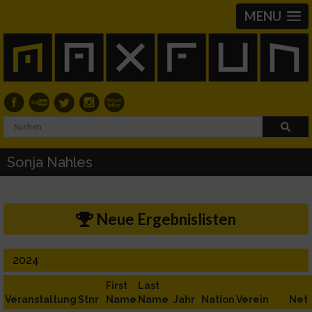
MENU
Sonja Nahles
Neue Ergebnislisten
2024
First
Last
Veranstaltung
Stnr
Name
Name
Jahr
Nation
Verein
Net