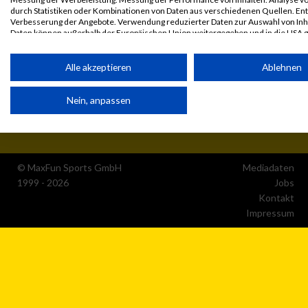
durch Statistiken oder Kombinationen von Daten aus verschiedenen Quellen. En
Verbesserung der Angebote. Verwendung reduzierter Daten zur Auswahl von Inh
Daten können außerhalb der Europäischen Union weitergegeben und in die USA 
werden.
Ihre Einwilligung und die cookie Richtlinie gelten ausschließlich für diese Website
Alle akzeptieren
Ablehnen
Partnerliste anzeigen (1 IAB-Anbieter)
Nein, anpassen
Wir nutzen Ihre Daten für folgende Zwecke:
IAB-Verarbeitungszwecke:
Speichern von oder Zugriff auf Informationen auf einem
Endgerät
© MaxFun Sports GmbH
Mediadaten
1999 - 2026
Jobs
Verwendung reduzierter Daten zur Auswahl von
Kontakt
Werbeanzeigen
Impressum
Erstellung von Profilen für personalisierte Werbung
Verwendung von Profilen zur Auswahl personalisierter
Werbung