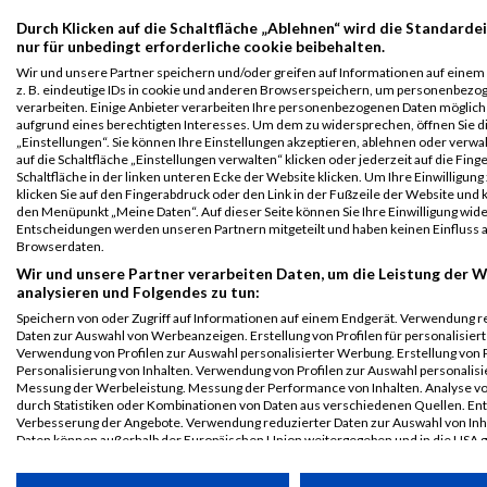
Vienna Indoor
315
Simon
Dobersberger
1989
AUT
MGS
00
Durch Klicken auf die Schaltfläche „Ablehnen“ wird die Standarde
Trail
nur für unbedingt erforderliche cookie beibehalten.
5 km
Wir und unsere Partner speichern und/oder greifen auf Informationen auf einem 
z. B. eindeutige IDs in cookie und anderen Browserspeichern, um personenbezo
Legende:
verarbeiten. Einige Anbieter verarbeiten Ihre personenbezogenen Daten möglic
GPos = Geschlechter Position, KPos = Kategorie Position, TPos =
aufgrund eines berechtigten Interesses. Um dem zu widersprechen, öffnen Sie d
Team Position, DNS = Did not start, DNF = Did not finish, DQ =
„Einstellungen“. Sie können Ihre Einstellungen akzeptieren, ablehnen oder verwa
auf die Schaltfläche „Einstellungen verwalten“ klicken oder jederzeit auf die Fin
Disqualifiziert
Schaltfläche in der linken unteren Ecke der Website klicken. Um Ihre Einwilligung
klicken Sie auf den Fingerabdruck oder den Link in der Fußzeile der Website und k
den Menüpunkt „Meine Daten“. Auf dieser Seite können Sie Ihre Einwilligung wid
Entscheidungen werden unseren Partnern mitgeteilt und haben keinen Einfluss a
Browserdaten.
Wir und unsere Partner verarbeiten Daten, um die Leistung der W
analysieren und Folgendes zu tun:
Speichern von oder Zugriff auf Informationen auf einem Endgerät. Verwendung r
Daten zur Auswahl von Werbeanzeigen. Erstellung von Profilen für personalisier
Verwendung von Profilen zur Auswahl personalisierter Werbung. Erstellung von P
Personalisierung von Inhalten. Verwendung von Profilen zur Auswahl personalisie
Messung der Werbeleistung. Messung der Performance von Inhalten. Analyse vo
durch Statistiken oder Kombinationen von Daten aus verschiedenen Quellen. En
Verbesserung der Angebote. Verwendung reduzierter Daten zur Auswahl von Inh
Daten können außerhalb der Europäischen Union weitergegeben und in die USA 
werden.
Ihre Einwilligung und die cookie Richtlinie gelten ausschließlich für diese Website