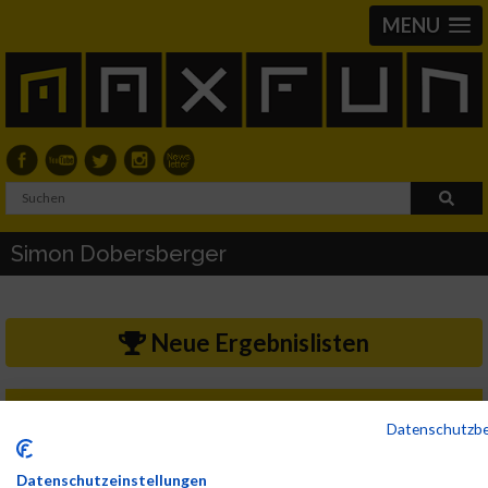
MENU
Simon Dobersberger
Neue Ergebnislisten
2014
Datenschutzb
First
Veranstaltung
Stnr
Name
Last Name
Jahr
Nation
Verein
Ne
Datenschutzeinstellungen