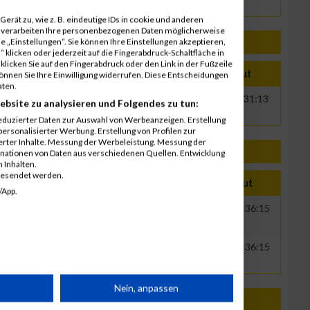
erät zu, wie z. B. eindeutige IDs in cookie und anderen
r verarbeiten Ihre personenbezogenen Daten möglicherweise
 „Einstellungen“. Sie können Ihre Einstellungen akzeptieren,
 klicken oder jederzeit auf die Fingerabdruck-Schaltfläche in
klicken Sie auf den Fingerabdruck oder den Link in der Fußzeile
ahr
Nation
Verein
Net
Brut
können Sie Ihre Einwilligung widerrufen. Diese Entscheidungen
aten.
001
Streamergy GmbH
00:23:29
00:31:13
ebsite zu analysieren und Folgendes zu tun:
eduzierter Daten zur Auswahl von Werbeanzeigen. Erstellung
ersonalisierter Werbung. Erstellung von Profilen zur
ierter Inhalte. Messung der Werbeleistung. Messung der
inationen von Daten aus verschiedenen Quellen. Entwicklung
 Inhalten.
gesendet werden.
hr
Nation
Verein
Net
Brut
/App.
19
GER
meteocontrol GmbH
00:31:15
00:36:15
19
GER
meteocontrol GmbH
00:31:15
00:36:15
rät
Nein, anpassen