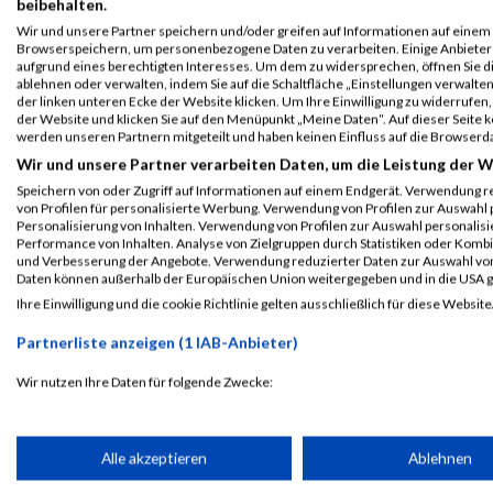
beibehalten.
Teamwertung Herren
Wir und unsere Partner speichern und/oder greifen auf Informationen auf einem G
Browserspeichern, um personenbezogene Daten zu verarbeiten. Einige Anbiete
aufgrund eines berechtigten Interesses. Um dem zu widersprechen, öffnen Sie die
2022
ablehnen oder verwalten, indem Sie auf die Schaltfläche „Einstellungen verwalten“
der linken unteren Ecke der Website klicken. Um Ihre Einwilligung zu widerrufen, 
Veranstaltung
Stnr
First Name
Last Name
J
der Website und klicken Sie auf den Menüpunkt „Meine Daten“. Auf dieser Seite 
werden unseren Partnern mitgeteilt und haben keinen Einfluss auf die Browserd
M-Net Firmenlauf
10012
Sebastian
Harter
2
Wir und unsere Partner verarbeiten Daten, um die Leistung der W
Firmenlauf
Speichern von oder Zugriff auf Informationen auf einem Endgerät. Verwendung r
von Profilen für personalisierte Werbung. Verwendung von Profilen zur Auswahl p
Personalisierung von Inhalten. Verwendung von Profilen zur Auswahl personalis
2019
Performance von Inhalten. Analyse von Zielgruppen durch Statistiken oder Komb
und Verbesserung der Angebote. Verwendung reduzierter Daten zur Auswahl von
Daten können außerhalb der Europäischen Union weitergegeben und in die USA 
Veranstaltung
Stnr
First Name
Last Name
Ja
Ihre Einwilligung und die cookie Richtlinie gelten ausschließlich für diese Website
M-NET Firmenlauf
1108
Sebastian
Harter
20
Partnerliste anzeigen (1 IAB-Anbieter)
Firmenlauf 6.3km
Wir nutzen Ihre Daten für folgende Zwecke:
M-NET Firmenlauf
1108
Sebastian
Harter
20
IAB-Verarbeitungszwecke:
Teamwertung Herren
Speichern von oder Zugriff auf Informationen auf einem Endge
Alle akzeptieren
Ablehnen
2018