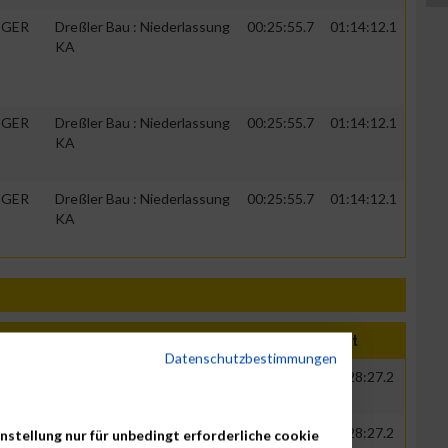
GER
Dreßler Bau : Niederlassung
00:25:55.7
01:14:12.1
KA
GER
Dreßler Bau : Niederlassung
00:25:55.7
01:14:12.1
KA
GER
Dreßler Bau : Niederlassung
00:25:55.7
01:14:12.1
KA
Jahr
Nation
Verein
Net
Brut
Datenschutzbestimmungen
1924
Streamergy GmbH
00:25:37.9
00:28:27.2
1924
Streamergy GmbH
00:25:37.9
00:28:27.2
nstellung nur für unbedingt erforderliche cookie