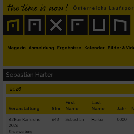
 auf Facebook
MaxFun auf Youtube
MaxFun auf Twitter
MaxFun auf Instagram
MaxFun Newsletter abonnieren
Magazin
Anmeldung
Ergebnisse
Kalender
Bilder & Vid
Sebastian Harter
2026
First
Last
Veranstaltung
Stnr
Name
Name
Jahr
N
B2Run Karlsruhe
648
Sebastian
Harter
0000
2026
Einzelwertung