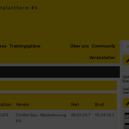
eos
Trainingspläne
Über uns
Community
Veranstalter
ation
Verein
Net
Brut
GER
Dreßler Bau : Niederlassung
00:25:55.7
01:14:12.1
1
KA
1