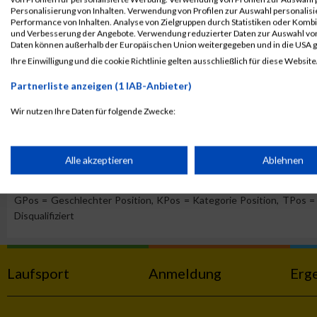
Personalisierung von Inhalten. Verwendung von Profilen zur Auswahl personalis
B2Run Koblenz
4201
Sebastian
Cunico
0
Performance von Inhalten. Analyse von Zielgruppen durch Statistiken oder Komb
Einzelwertung
und Verbesserung der Angebote. Verwendung reduzierter Daten zur Auswahl von
Daten können außerhalb der Europäischen Union weitergegeben und in die USA 
B2Run Koblenz
4201
Sebastian
Cunico
0
Ihre Einwilligung und die cookie Richtlinie gelten ausschließlich für diese Website
Chefwertung männlich
Partnerliste anzeigen (1 IAB-Anbieter)
B2Run Koblenz
4201
Sebastian
Cunico
0
Einzelwertung männlich
Wir nutzen Ihre Daten für folgende Zwecke:
IAB-Verarbeitungszwecke:
B2Run Koblenz
4201
Sebastian
Cunico
0
Teamwertung mixed
Speichern von oder Zugriff auf Informationen auf einem Endge
Alle akzeptieren
Ablehnen
Legende:
GPos = Geschlechter Position, KPos = Kategorie Position, TPos = 
Verwendung reduzierter Daten zur Auswahl von Werbeanzeige
Disqualifiziert
Erstellung von Profilen für personalisierte Werbung
Laufsport
Anmeldung
Erg
Verwendung von Profilen zur Auswahl personalisierter Werbun