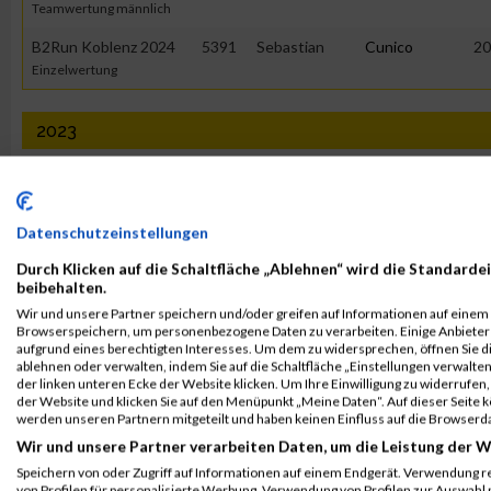
Teamwertung männlich
B2Run Koblenz 2024
5391
Sebastian
Cunico
20
Einzelwertung
2023
Veranstaltung
Stnr
First Name
Last Name
Ja
B2Run Koblenz
5272
Sebastian
Cunico
00
Datenschutzeinstellungen
Einzelwertung
Durch Klicken auf die Schaltfläche „Ablehnen“ wird die Standardei
B2Run Koblenz
5272
Sebastian
Cunico
00
beibehalten.
Einzelwertung männlich
Wir und unsere Partner speichern und/oder greifen auf Informationen auf einem G
Browserspeichern, um personenbezogene Daten zu verarbeiten. Einige Anbiete
B2Run Koblenz
5272
Sebastian
Cunico
00
aufgrund eines berechtigten Interesses. Um dem zu widersprechen, öffnen Sie die
ablehnen oder verwalten, indem Sie auf die Schaltfläche „Einstellungen verwalten“
Teamwertung mixed
der linken unteren Ecke der Website klicken. Um Ihre Einwilligung zu widerrufen, 
der Website und klicken Sie auf den Menüpunkt „Meine Daten“. Auf dieser Seite 
werden unseren Partnern mitgeteilt und haben keinen Einfluss auf die Browserd
2022
Wir und unsere Partner verarbeiten Daten, um die Leistung der W
Speichern von oder Zugriff auf Informationen auf einem Endgerät. Verwendung r
Veranstaltung
Stnr
First Name
Last Name
J
von Profilen für personalisierte Werbung. Verwendung von Profilen zur Auswahl p