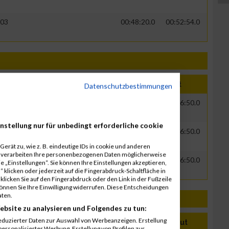
03
00:48:20.0
00:52:54.0
hr
Nation
Verein
Net
Brut
Datenschutzbestimmungen
00
GER
Hitzler Ingenieure
00:52:18.6
02:16:50.0
nstellung nur für unbedingt erforderliche cookie
00
GER
Hitzler Ingenieure
00:52:18.6
02:16:50.0
erät zu, wie z. B. eindeutige IDs in cookie und anderen
r verarbeiten Ihre personenbezogenen Daten möglicherweise
00
GER
Hitzler Ingenieure
00:52:18.6
02:16:50.0
 „Einstellungen“. Sie können Ihre Einstellungen akzeptieren,
 klicken oder jederzeit auf die Fingerabdruck-Schaltfläche in
klicken Sie auf den Fingerabdruck oder den Link in der Fußzeile
können Sie Ihre Einwilligung widerrufen. Diese Entscheidungen
aten.
ebsite zu analysieren und Folgendes zu tun:
eduzierter Daten zur Auswahl von Werbeanzeigen. Erstellung
ahr
Nation
Verein
Net
Brut
ersonalisierter Werbung. Erstellung von Profilen zur