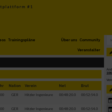
eos
Trainingspläne
Über uns
Community
Veranstalter
hr
Nation
Verein
Net
Brut
00
GER
Hitzler Ingenieure
00:48:20.0
00:52:54.0
1
00
GER
Hitzler Ingenieure
00:48:20.0
00:52:54.0
1