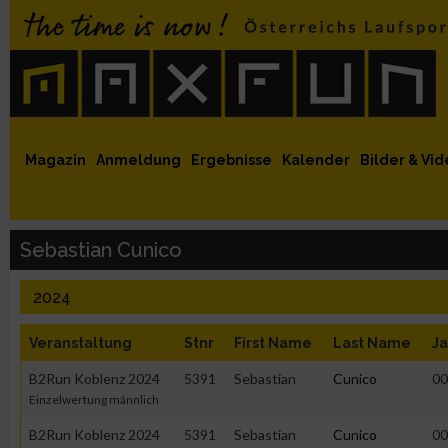
 auf Facebook
MaxFun auf Youtube
MaxFun auf Twitter
MaxFun auf Instagram
MaxFun Newsletter abonnieren
Magazin
Anmeldung
Ergebnisse
Kalender
Bilder & Vid
Sebastian Cunico
2024
Veranstaltung
Stnr
First Name
Last Name
Ja
B2Run Koblenz 2024
5391
Sebastian
Cunico
00
Einzelwertung männlich
B2Run Koblenz 2024
5391
Sebastian
Cunico
00