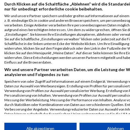
Durch Klicken auf die Schaltfläche „Ablehnen“ wird die Standarde
B2Run Köln
4913
Sarah
Klöcker
0000
GER
Liftstar
00:56:4
nur für unbedingt erforderliche cookie beibehalten.
2024
Wir und unsere Partner speichern und/oder greifen auf Informationen auf einem 
Einzelwertung
z. B. eindeutige IDs in cookie und anderen Browserspeichern, um personenbezo
weiblich
verarbeiten. Einige Anbieter verarbeiten Ihre personenbezogenen Daten möglic
aufgrund eines berechtigten Interesses. Um dem zu widersprechen, öffnen Sie d
Legende:
„Einstellungen“. Sie können Ihre Einstellungen akzeptieren, ablehnen oder verwa
GPos = Geschlechter Position, KPos = Kategorie Position, TPos =
Sie auf die Schaltfläche „Einstellungen verwalten“ klicken oder jederzeit auf die 
Team Position, DNS = Did not start, DNF = Did not finish, DQ =
Schaltfläche in der linken unteren Ecke der Website klicken. Um Ihre Einwilligung
widerrufen, klicken Sie auf den Fingerabdruck oder den Link in der Fußzeile der 
Disqualifiziert
klicken Sie auf den Menüpunkt „Meine Daten“. Auf dieser Seite können Sie Ihre Ei
widerrufen. Diese Entscheidungen werden unseren Partnern mitgeteilt und hab
Einfluss auf die Browserdaten.
Wir und unsere Partner verarbeiten Daten, um die Leistung der W
analysieren und Folgendes zu tun:
Speichern von oder Zugriff auf Informationen auf einem Endgerät. Verwendung r
Daten zur Auswahl von Werbeanzeigen. Erstellung von Profilen für personalisier
Verwendung von Profilen zur Auswahl personalisierter Werbung. Erstellung von P
Personalisierung von Inhalten. Verwendung von Profilen zur Auswahl personalisie
Messung der Werbeleistung. Messung der Performance von Inhalten. Analyse vo
durch Statistiken oder Kombinationen von Daten aus verschiedenen Quellen. En
Verbesserung der Angebote. Verwendung reduzierter Daten zur Auswahl von Inh
Daten können außerhalb der Europäischen Union weitergegeben und in die USA 
werden.
Ihre Einwilligung und die cookie Richtlinie gelten ausschließlich für diese Website
Alle akzeptieren
Ablehnen