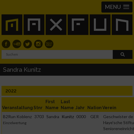
MENU
Sandra Kunitz
2022
First
Last
Veranstaltung
Stnr
Name
Name
Jahr
Nation
Verein
B2Run Koblenz
3703
Sandra
Kunitz
0000
GER
Geschwister de
Haye'sche Stiftu
Einzelwertung
Senioreneinrich