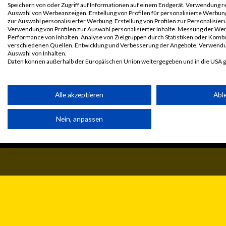
Speichern von oder Zugriff auf Informationen auf einem Endgerät. Verwendung r
Auswahl von Werbeanzeigen. Erstellung von Profilen für personalisierte Werbun
zur Auswahl personalisierter Werbung. Erstellung von Profilen zur Personalisieru
Verwendung von Profilen zur Auswahl personalisierter Inhalte. Messung der We
Performance von Inhalten. Analyse von Zielgruppen durch Statistiken oder Komb
verschiedenen Quellen. Entwicklung und Verbesserung der Angebote. Verwendu
Auswahl von Inhalten.
Daten können außerhalb der Europäischen Union weitergegeben und in die USA 
Ihre Einwilligung und die cookie Richtlinie gelten ausschließlich für diese Website
Partnerliste anzeigen (1 IAB-Anbieter)
Alle akzeptieren
Abl
© MaxFun Sports GmbH
Mediadaten
Wir nutzen Ihre Daten für folgende Zwecke:
1999 - 2026
Jobs
Nein, anpassen
IAB-Verarbeitungszwecke:
Kontakt
Impressum
Speichern von oder Zugriff auf Informationen auf einem Endge
Verwendung reduzierter Daten zur Auswahl von Werbeanzeige
Erstellung von Profilen für personalisierte Werbung