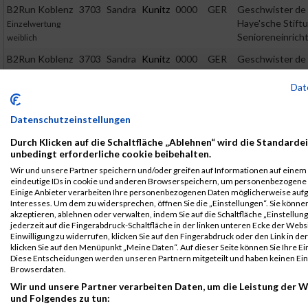
B2Run Koblenz
3703
Sandra
Kunitz
0000
GER
Geschwister de
Haye'sche Stiftu
Einzelwertung
Senioreneinrich
weiblich
B2Run Koblenz
3703
Sandra
Kunitz
0000
GER
Geschwister de
Haye'sche Stiftu
Teamwertung
Senioreneinrich
Dat
mixed
B2Run Koblenz
3703
Sandra
Kunitz
0000
GER
Geschwister de
Datenschutzeinstellungen
Haye'sche Stiftu
Teamwertung
Senioreneinrich
weiblich
Durch Klicken auf die Schaltfläche „Ablehnen“ wird die Standardei
unbedingt erforderliche cookie beibehalten.
Legende:
Wir und unsere Partner speichern und/oder greifen auf Informationen auf einem G
GPos = Geschlechter Position, KPos = Kategorie Position, TPos =
eindeutige IDs in cookie und anderen Browserspeichern, um personenbezogene 
Team Position, DNS = Did not start, DNF = Did not finish, DQ =
Einige Anbieter verarbeiten Ihre personenbezogenen Daten möglicherweise aufg
Disqualifiziert
Interesses. Um dem zu widersprechen, öffnen Sie die „Einstellungen“. Sie können
akzeptieren, ablehnen oder verwalten, indem Sie auf die Schaltfläche „Einstellun
jederzeit auf die Fingerabdruck-Schaltfläche in der linken unteren Ecke der Webs
Einwilligung zu widerrufen, klicken Sie auf den Fingerabdruck oder den Link in d
klicken Sie auf den Menüpunkt „Meine Daten“. Auf dieser Seite können Sie Ihre Ei
Diese Entscheidungen werden unseren Partnern mitgeteilt und haben keinen Einf
Browserdaten.
Wir und unsere Partner verarbeiten Daten, um die Leistung der W
und Folgendes zu tun: