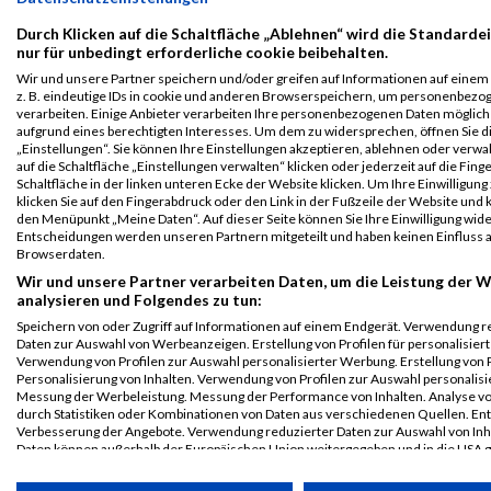
Koblenz
Durch Klicken auf die Schaltfläche „Ablehnen“ wird die Standarde
B2Run Koblenz
50891
Sandra
Gratzfeld
0000
GER
Junge
00
nur für unbedingt erforderliche cookie beibehalten.
Union &
Einzelwertung
Wir und unsere Partner speichern und/oder greifen auf Informationen auf einem 
CDU
weiblich
z. B. eindeutige IDs in cookie und anderen Browserspeichern, um personenbezo
Koblenz
verarbeiten. Einige Anbieter verarbeiten Ihre personenbezogenen Daten möglic
aufgrund eines berechtigten Interesses. Um dem zu widersprechen, öffnen Sie d
Legende:
„Einstellungen“. Sie können Ihre Einstellungen akzeptieren, ablehnen oder verwa
GPos = Geschlechter Position, KPos = Kategorie Position, TPos =
auf die Schaltfläche „Einstellungen verwalten“ klicken oder jederzeit auf die Fin
Schaltfläche in der linken unteren Ecke der Website klicken. Um Ihre Einwilligung
Team Position, DNS = Did not start, DNF = Did not finish, DQ =
klicken Sie auf den Fingerabdruck oder den Link in der Fußzeile der Website und k
Disqualifiziert
den Menüpunkt „Meine Daten“. Auf dieser Seite können Sie Ihre Einwilligung wid
Entscheidungen werden unseren Partnern mitgeteilt und haben keinen Einfluss a
Browserdaten.
Wir und unsere Partner verarbeiten Daten, um die Leistung der W
analysieren und Folgendes zu tun:
Speichern von oder Zugriff auf Informationen auf einem Endgerät. Verwendung r
Daten zur Auswahl von Werbeanzeigen. Erstellung von Profilen für personalisier
Verwendung von Profilen zur Auswahl personalisierter Werbung. Erstellung von P
Personalisierung von Inhalten. Verwendung von Profilen zur Auswahl personalisie
Messung der Werbeleistung. Messung der Performance von Inhalten. Analyse vo
durch Statistiken oder Kombinationen von Daten aus verschiedenen Quellen. En
Verbesserung der Angebote. Verwendung reduzierter Daten zur Auswahl von Inh
Daten können außerhalb der Europäischen Union weitergegeben und in die USA 
werden.