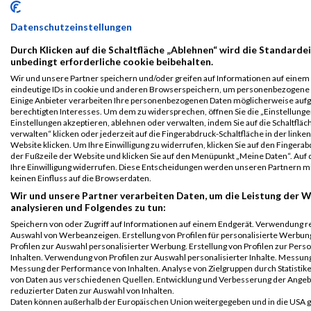
B2Run
15604
Sabine
Lindermaier
0000
GER
Stadt
Nürnberg
Nürnberg
Datenschutzeinstellungen
B2RUN Nürnberg
Durch Klicken auf die Schaltfläche „Ablehnen“ wird die Standardei
B2Run
15604
Sabine
Lindermaier
0000
GER
Stadt
unbedingt erforderliche cookie beibehalten.
Nürnberg
Nürnberg
Wir und unsere Partner speichern und/oder greifen auf Informationen auf einem G
Einzelwertung
eindeutige IDs in cookie und anderen Browserspeichern, um personenbezogene 
weiblich
Einige Anbieter verarbeiten Ihre personenbezogenen Daten möglicherweise auf
berechtigten Interesses. Um dem zu widersprechen, öffnen Sie die „Einstellungen
B2Run
15604
Sabine
Lindermaier
0000
GER
Stadt
Einstellungen akzeptieren, ablehnen oder verwalten, indem Sie auf die Schaltfläc
Nürnberg
Nürnberg
verwalten“ klicken oder jederzeit auf die Fingerabdruck-Schaltfläche in der linke
Website klicken. Um Ihre Einwilligung zu widerrufen, klicken Sie auf den Fingerab
Teamwertung
der Fußzeile der Website und klicken Sie auf den Menüpunkt „Meine Daten“. Auf 
mixed
Ihre Einwilligung widerrufen. Diese Entscheidungen werden unseren Partnern mi
keinen Einfluss auf die Browserdaten.
B2Run
15604
Sabine
Lindermaier
0000
GER
Stadt
Nürnberg
Nürnberg
Wir und unsere Partner verarbeiten Daten, um die Leistung der W
analysieren und Folgendes zu tun:
Teamwertung
weiblich
Speichern von oder Zugriff auf Informationen auf einem Endgerät. Verwendung r
Auswahl von Werbeanzeigen. Erstellung von Profilen für personalisierte Werbu
Legende:
Profilen zur Auswahl personalisierter Werbung. Erstellung von Profilen zur Pers
Inhalten. Verwendung von Profilen zur Auswahl personalisierter Inhalte. Messun
GPos = Geschlechter Position, KPos = Kategorie Position, TPos =
Messung der Performance von Inhalten. Analyse von Zielgruppen durch Statisti
Team Position, DNS = Did not start, DNF = Did not finish, DQ =
von Daten aus verschiedenen Quellen. Entwicklung und Verbesserung der Ange
Disqualifiziert
reduzierter Daten zur Auswahl von Inhalten.
Daten können außerhalb der Europäischen Union weitergegeben und in die USA 