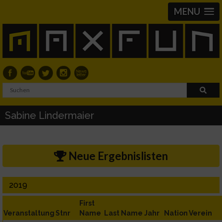
MENU
Sabine Lindermaier
Neue Ergebnislisten
2019
First
Veranstaltung
Stnr
Name
Last Name
Jahr
Nation
Verein