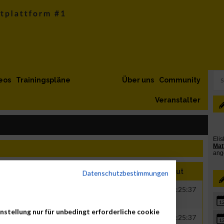
eos
Trainingspläne
Über uns
Community
Veranstalter
ahr
Nation
Verein
Net
Brut
Datenschutzbestimmungen
000
GER
RECA plastics GmbH
00:36:31
01:25:37
1
nstellung nur für unbedingt erforderliche cookie
000
GER
RECA plastics GmbH
00:36:31
01:25:37
1