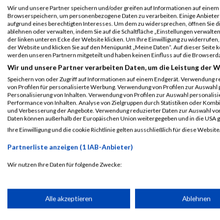
Einzelwertung männlich
Wir und unsere Partner speichern und/oder greifen auf Informationen auf einem G
Browserspeichern, um personenbezogene Daten zu verarbeiten. Einige Anbiete
B2Run Koblenz
6702
Reza
Miandehi
0
aufgrund eines berechtigten Interesses. Um dem zu widersprechen, öffnen Sie die
ablehnen oder verwalten, indem Sie auf die Schaltfläche „Einstellungen verwalten“
Teamwertung männlich
der linken unteren Ecke der Website klicken. Um Ihre Einwilligung zu widerrufen, 
der Website und klicken Sie auf den Menüpunkt „Meine Daten“. Auf dieser Seite 
B2Run Koblenz
6702
Reza
Miandehi
0
werden unseren Partnern mitgeteilt und haben keinen Einfluss auf die Browserd
Teamwertung mixed
Wir und unsere Partner verarbeiten Daten, um die Leistung der W
Speichern von oder Zugriff auf Informationen auf einem Endgerät. Verwendung r
Legende:
von Profilen für personalisierte Werbung. Verwendung von Profilen zur Auswahl p
GPos = Geschlechter Position, KPos = Kategorie Position, TPos = 
Personalisierung von Inhalten. Verwendung von Profilen zur Auswahl personalis
Performance von Inhalten. Analyse von Zielgruppen durch Statistiken oder Komb
Disqualifiziert
und Verbesserung der Angebote. Verwendung reduzierter Daten zur Auswahl von
Daten können außerhalb der Europäischen Union weitergegeben und in die USA 
Ihre Einwilligung und die cookie Richtlinie gelten ausschließlich für diese Website
Laufsport
Anmeldung
Erg
Partnerliste anzeigen (1 IAB-Anbieter)
Wir nutzen Ihre Daten für folgende Zwecke:
IAB-Verarbeitungszwecke:
Speichern von oder Zugriff auf Informationen auf einem Endge
Alle akzeptieren
Ablehnen