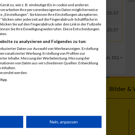
erät zu, wie z. B. eindeutige IDs in cookie und anderen
r verarbeiten Ihre personenbezogenen Daten möglicherweise
000
GER
RECA plastics GmbH
00:36:31
01:25:37
 „Einstellungen“. Sie können Ihre Einstellungen akzeptieren,
 klicken oder jederzeit auf die Fingerabdruck-Schaltfläche in
klicken Sie auf den Fingerabdruck oder den Link in der Fußzeile
können Sie Ihre Einwilligung widerrufen. Diese Entscheidungen
000
GER
RECA plastics GmbH
00:36:31
01:25:37
aten.
ebsite zu analysieren und Folgendes zu tun:
eduzierter Daten zur Auswahl von Werbeanzeigen. Erstellung
ersonalisierter Werbung. Erstellung von Profilen zur
Team Position, DNS = Did not start, DNF = Did not finish, DQ =
ierter Inhalte. Messung der Werbeleistung. Messung der
inationen von Daten aus verschiedenen Quellen. Entwicklung
 Inhalten.
gesendet werden.
/App.
ebnisse
Kalender
Bilder & 
Themen
rät
Nein, anpassen
Vienna City Marathon