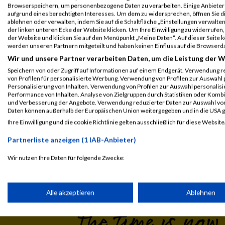
Legende:
Browserspeichern, um personenbezogene Daten zu verarbeiten. Einige Anbiete
GPos = Geschlechter Position, KPos = Kategorie Position, TPos = 
aufgrund eines berechtigten Interesses. Um dem zu widersprechen, öffnen Sie die
ablehnen oder verwalten, indem Sie auf die Schaltfläche „Einstellungen verwalten“
Disqualifiziert
der linken unteren Ecke der Website klicken. Um Ihre Einwilligung zu widerrufen, 
der Website und klicken Sie auf den Menüpunkt „Meine Daten“. Auf dieser Seite 
werden unseren Partnern mitgeteilt und haben keinen Einfluss auf die Browserd
Wir und unsere Partner verarbeiten Daten, um die Leistung der W
Speichern von oder Zugriff auf Informationen auf einem Endgerät. Verwendung r
von Profilen für personalisierte Werbung. Verwendung von Profilen zur Auswahl p
Personalisierung von Inhalten. Verwendung von Profilen zur Auswahl personalis
Performance von Inhalten. Analyse von Zielgruppen durch Statistiken oder Komb
und Verbesserung der Angebote. Verwendung reduzierter Daten zur Auswahl von
Daten können außerhalb der Europäischen Union weitergegeben und in die USA 
Ihre Einwilligung und die cookie Richtlinie gelten ausschließlich für diese Website
Laufsport
Anmeldung
Erg
Partnerliste anzeigen (1 IAB-Anbieter)
Wir nutzen Ihre Daten für folgende Zwecke:
IAB-Verarbeitungszwecke:
Speichern von oder Zugriff auf Informationen auf einem Endge
Alle akzeptieren
Ablehnen
Verwendung reduzierter Daten zur Auswahl von Werbeanzeige