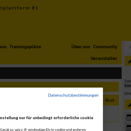
eos
Trainingspläne
Über uns
Community
Veranstalter
Datenschutzbestimmungen
Last Name
Jahr
Nation
Verein
Net
Brut
Černá
1970
CZE
nstellung nur für unbedingt erforderliche cookie
1
1
erät zu, wie z. B. eindeutige IDs in cookie und anderen