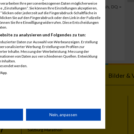
r verarbeiten Ihre personenbezogenen Daten möglicherweise
Team Position, DNS = Did not start, DNF = Did not finish, DQ =
 „Einstellungen“. Sie können Ihre Einstellungen akzeptieren,
 klicken oder jederzeit auf die Fingerabdruck-Schaltfläche in
klicken Sie auf den Fingerabdruck oder den Link in der Fußzeile
können Sie Ihre Einwilligung widerrufen. Diese Entscheidungen
aten.
ebsite zu analysieren und Folgendes zu tun:
eduzierter Daten zur Auswahl von Werbeanzeigen. Erstellung
ersonalisierter Werbung. Erstellung von Profilen zur
ierter Inhalte. Messung der Werbeleistung. Messung der
inationen von Daten aus verschiedenen Quellen. Entwicklung
 Inhalten.
gesendet werden.
/App.
ebnisse
Kalender
Bilder & 
Themen
rät
Nein, anpassen
Vienna City Marathon
Vienna Night Run
Salzburg Marathon
n