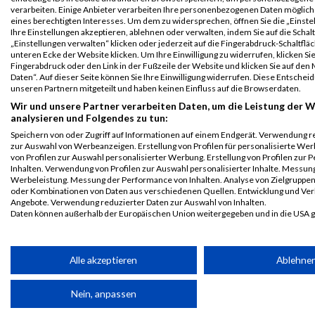
verarbeiten. Einige Anbieter verarbeiten Ihre personenbezogenen Daten möglic
eines berechtigten Interesses. Um dem zu widersprechen, öffnen Sie die „Einste
First
Last
Ihre Einstellungen akzeptieren, ablehnen oder verwalten, indem Sie auf die Schal
Veranstaltung
Stnr
Name
Name
Jahr
Nation
Verein
Ne
„Einstellungen verwalten“ klicken oder jederzeit auf die Fingerabdruck-Schaltfläc
unteren Ecke der Website klicken. Um Ihre Einwilligung zu widerrufen, klicken Si
B2Run
2890
René
Kästel
0000
GER
finanzen.net
00:
Fingerabdruck oder den Link in der Fußzeile der Website und klicken Sie auf de
Karlsruhe
GmbH
Daten“. Auf dieser Seite können Sie Ihre Einwilligung widerrufen. Diese Entsch
unseren Partnern mitgeteilt und haben keinen Einfluss auf die Browserdaten.
B2Run Karlsruhe
Wir und unsere Partner verarbeiten Daten, um die Leistung der W
B2Run
2890
René
Kästel
0000
GER
finanzen.net
00:
analysieren und Folgendes zu tun:
Karlsruhe
GmbH
Speichern von oder Zugriff auf Informationen auf einem Endgerät. Verwendung r
Einzelwertung
zur Auswahl von Werbeanzeigen. Erstellung von Profilen für personalisierte W
männlich
von Profilen zur Auswahl personalisierter Werbung. Erstellung von Profilen zur 
Inhalten. Verwendung von Profilen zur Auswahl personalisierter Inhalte. Messun
B2Run
2890
René
Kästel
0000
GER
finanzen.net
00:
Werbeleistung. Messung der Performance von Inhalten. Analyse von Zielgruppen 
Karlsruhe
GmbH
oder Kombinationen von Daten aus verschiedenen Quellen. Entwicklung und Ve
Angebote. Verwendung reduzierter Daten zur Auswahl von Inhalten.
Teamwertung
Daten können außerhalb der Europäischen Union weitergegeben und in die USA 
männlich
Ihre Einwilligung und die cookie Richtlinie gelten ausschließlich für diese Website
B2Run
2890
René
Kästel
0000
GER
finanzen.net
00:
Partnerliste anzeigen (1 IAB-Anbieter)
Karlsruhe
GmbH
Alle akzeptieren
Ablehne
Teamwertung
Wir nutzen Ihre Daten für folgende Zwecke:
mixed
Nein, anpassen
IAB-Verarbeitungszwecke:
2015