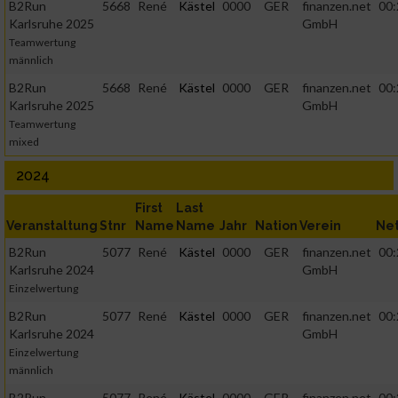
B2Run
5668
René
Kästel
0000
GER
finanzen.net
00:
Karlsruhe 2025
GmbH
Teamwertung
männlich
B2Run
5668
René
Kästel
0000
GER
finanzen.net
00:
Karlsruhe 2025
GmbH
Teamwertung
mixed
2024
First
Last
Veranstaltung
Stnr
Name
Name
Jahr
Nation
Verein
Ne
B2Run
5077
René
Kästel
0000
GER
finanzen.net
00:
Karlsruhe 2024
GmbH
Einzelwertung
B2Run
5077
René
Kästel
0000
GER
finanzen.net
00:
Karlsruhe 2024
GmbH
Einzelwertung
männlich
B2Run
5077
René
Kästel
0000
GER
finanzen.net
00: