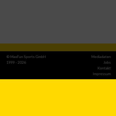
Messung der Performance von Inhalten
Analyse von Zielgruppen durch Statistiken oder
Kombinationen von Daten aus verschiedenen Quellen
Entwicklung und Verbesserung der Angebote
Verwendung reduzierter Daten zur Auswahl von Inhalten
© MaxFun Sports GmbH
Mediadaten
IAB-Besonderheiten:
1999 - 2026
Jobs
Kontakt
Verwendung genauer Standortdaten
Impressum
Geräte anhand von aktiv angeforderten Informationen
identifizieren
Nicht-IAB-Verarbeitungszwecke:
Notwendig