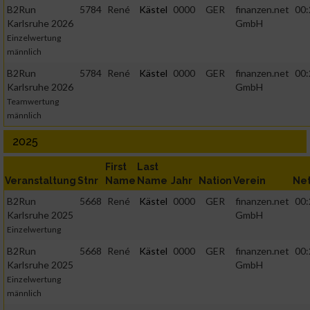
B2Run
5784
René
Kästel
0000
GER
finanzen.net
00:
Karlsruhe 2026
GmbH
Einzelwertung
männlich
B2Run
5784
René
Kästel
0000
GER
finanzen.net
00:
Karlsruhe 2026
GmbH
Teamwertung
männlich
2025
First
Last
Veranstaltung
Stnr
Name
Name
Jahr
Nation
Verein
Ne
B2Run
5668
René
Kästel
0000
GER
finanzen.net
00:
Karlsruhe 2025
GmbH
Einzelwertung
B2Run
5668
René
Kästel
0000
GER
finanzen.net
00:
Karlsruhe 2025
GmbH
Einzelwertung
männlich