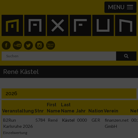
MENU
René Kästel
2026
First
Last
Veranstaltung
Stnr
Name
Name
Jahr
Nation
Verein
Ne
B2Run
5784
René
Kästel
0000
GER
finanzen.net
00:
Karlsruhe 2026
GmbH
Einzelwertung