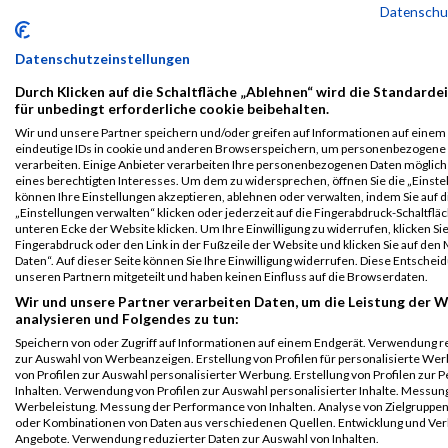
Datenschu
B2Run
6506
Ralph
Lauterbach
0000
GER
Friedrich
00
Nürnberg
Scharr
KG
Einzelwertung
Datenschutzeinstellungen
männlich
Durch Klicken auf die Schaltfläche „Ablehnen“ wird die Standarde
Legende:
für unbedingt erforderliche cookie beibehalten.
GPos = Geschlechter Position, KPos = Kategorie Position, TPos =
Wir und unsere Partner speichern und/oder greifen auf Informationen auf einem G
eindeutige IDs in cookie und anderen Browserspeichern, um personenbezogene
Team Position, DNS = Did not start, DNF = Did not finish, DQ =
verarbeiten. Einige Anbieter verarbeiten Ihre personenbezogenen Daten möglic
Disqualifiziert
eines berechtigten Interesses. Um dem zu widersprechen, öffnen Sie die „Einstel
können Ihre Einstellungen akzeptieren, ablehnen oder verwalten, indem Sie auf d
„Einstellungen verwalten“ klicken oder jederzeit auf die Fingerabdruck-Schaltfläc
unteren Ecke der Website klicken. Um Ihre Einwilligung zu widerrufen, klicken Si
Fingerabdruck oder den Link in der Fußzeile der Website und klicken Sie auf de
Daten“. Auf dieser Seite können Sie Ihre Einwilligung widerrufen. Diese Entsch
unseren Partnern mitgeteilt und haben keinen Einfluss auf die Browserdaten.
Wir und unsere Partner verarbeiten Daten, um die Leistung der W
analysieren und Folgendes zu tun:
Speichern von oder Zugriff auf Informationen auf einem Endgerät. Verwendung r
zur Auswahl von Werbeanzeigen. Erstellung von Profilen für personalisierte W
von Profilen zur Auswahl personalisierter Werbung. Erstellung von Profilen zur 
Inhalten. Verwendung von Profilen zur Auswahl personalisierter Inhalte. Messun
Werbeleistung. Messung der Performance von Inhalten. Analyse von Zielgruppen 
oder Kombinationen von Daten aus verschiedenen Quellen. Entwicklung und Ve
Angebote. Verwendung reduzierter Daten zur Auswahl von Inhalten.