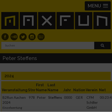
MENU
Peter Steffens
2024
First
Last
Veranstaltung
Stnr
Name
Name
Jahr
Nation
Verein
Net
B2Run Aachen
978
Peter
Steffens
0000
GER
CFM
00:23:4
2024
Schiller
GmbH
Einzelwertung