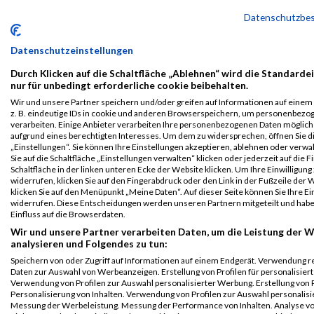
B2Run Aachen
978
Peter
Steffens
0000
GER
CFM
00:23:4
Datenschutzbe
2024
Schiller
GmbH
Einzelwertung
Datenschutzeinstellungen
weiblich
Durch Klicken auf die Schaltfläche „Ablehnen“ wird die Standarde
B2Run Aachen
978
Peter
Steffens
0000
GER
CFM
00:23:4
nur für unbedingt erforderliche cookie beibehalten.
2024
Schiller
GmbH
Wir und unsere Partner speichern und/oder greifen auf Informationen auf einem 
Teamwertung
z. B. eindeutige IDs in cookie und anderen Browserspeichern, um personenbezo
weiblich
verarbeiten. Einige Anbieter verarbeiten Ihre personenbezogenen Daten möglic
aufgrund eines berechtigten Interesses. Um dem zu widersprechen, öffnen Sie d
B2Run Aachen
978
Peter
Steffens
0000
GER
CFM
00:23:4
„Einstellungen“. Sie können Ihre Einstellungen akzeptieren, ablehnen oder verwa
2024
Schiller
Sie auf die Schaltfläche „Einstellungen verwalten“ klicken oder jederzeit auf die 
GmbH
Teamwertung
Schaltfläche in der linken unteren Ecke der Website klicken. Um Ihre Einwilligung
widerrufen, klicken Sie auf den Fingerabdruck oder den Link in der Fußzeile der 
mixed
klicken Sie auf den Menüpunkt „Meine Daten“. Auf dieser Seite können Sie Ihre Ei
widerrufen. Diese Entscheidungen werden unseren Partnern mitgeteilt und hab
Legende:
Einfluss auf die Browserdaten.
GPos = Geschlechter Position, KPos = Kategorie Position, TPos =
Wir und unsere Partner verarbeiten Daten, um die Leistung der W
Team Position, DNS = Did not start, DNF = Did not finish, DQ =
analysieren und Folgendes zu tun:
Disqualifiziert
Speichern von oder Zugriff auf Informationen auf einem Endgerät. Verwendung r
Daten zur Auswahl von Werbeanzeigen. Erstellung von Profilen für personalisier
Verwendung von Profilen zur Auswahl personalisierter Werbung. Erstellung von P
Personalisierung von Inhalten. Verwendung von Profilen zur Auswahl personalisie
Messung der Werbeleistung. Messung der Performance von Inhalten. Analyse v