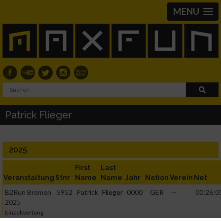
MENU
Patrick Flieger
2025
First
Last
Veranstaltung
Stnr
Name
Name
Jahr
Nation
Verein
Net
B2Run Bremen
5952
Patrick
Flieger
0000
GER
--
00:26:0
2025
Einzelwertung