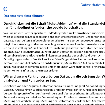
B2Run Bremen
5952
Patrick
Flieger
0000
GER
--
00:26:0
Datenschutzbe
2025
Einzelwertung
Datenschutzeinstellungen
männlich
Durch Klicken auf die Schaltfläche „Ablehnen“ wird die Standarde
B2Run Bremen
5952
Patrick
Flieger
0000
GER
--
00:26:0
nur für unbedingt erforderliche cookie beibehalten.
2025
Wir und unsere Partner speichern und/oder greifen auf Informationen auf einem 
Teamwertung
wie z. B. eindeutige IDs in cookie und anderen Browserspeichern, um personen
männlich
Daten zu verarbeiten. Einige Anbieter verarbeiten Ihre personenbezogenen Date
möglicherweise aufgrund eines berechtigten Interesses. Um dem zu widersprec
B2Run Bremen
5952
Patrick
Flieger
0000
GER
--
00:26:0
Sie die „Einstellungen“. Sie können Ihre Einstellungen akzeptieren, ablehnen ode
2025
indem Sie auf die Schaltfläche „Einstellungen verwalten“ klicken oder jederzeit au
Fingerabdruck-Schaltfläche in der linken unteren Ecke der Website klicken. Um I
Teamwertung
Einwilligung zu widerrufen, klicken Sie auf den Fingerabdruck oder den Link in de
mixed
der Website und klicken Sie auf den Menüpunkt „Meine Daten“. Auf dieser Seite 
Ihre Einwilligung widerrufen. Diese Entscheidungen werden unseren Partnern mi
Legende:
haben keinen Einfluss auf die Browserdaten.
GPos = Geschlechter Position, KPos = Kategorie Position, TPos =
Wir und unsere Partner verarbeiten Daten, um die Leistung der W
Team Position, DNS = Did not start, DNF = Did not finish, DQ =
analysieren und Folgendes zu tun:
Disqualifiziert
Speichern von oder Zugriff auf Informationen auf einem Endgerät. Verwendung r
Daten zur Auswahl von Werbeanzeigen. Erstellung von Profilen für personalisier
Verwendung von Profilen zur Auswahl personalisierter Werbung. Erstellung von P
Personalisierung von Inhalten. Verwendung von Profilen zur Auswahl personalisie
Messung der Werbeleistung. Messung der Performance von Inhalten. Analyse v
Zielgruppen durch Statistiken oder Kombinationen von Daten aus verschiedenen