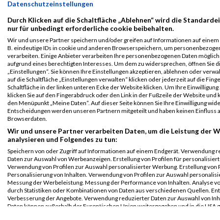
Datenschutzeinstellungen
Grazathlon
3922
Moritz
Strummer
1996
AUT
01:54
2023
Durch Klicken auf die Schaltfläche „Ablehnen“ wird die Standarde
Athlon Men Team
nur für unbedingt erforderliche cookie beibehalten.
Wir und unsere Partner speichern und/oder greifen auf Informationen auf einem G
Legende:
B. eindeutige IDs in cookie und anderen Browserspeichern, um personenbezoge
GPos = Geschlechter Position, KPos = Kategorie Position, TPos =
verarbeiten. Einige Anbieter verarbeiten Ihre personenbezogenen Daten möglic
Team Position, DNS = Did not start, DNF = Did not finish, DQ =
aufgrund eines berechtigten Interesses. Um dem zu widersprechen, öffnen Sie d
„Einstellungen“. Sie können Ihre Einstellungen akzeptieren, ablehnen oder verwa
Disqualifiziert
auf die Schaltfläche „Einstellungen verwalten“ klicken oder jederzeit auf die Fin
Schaltfläche in der linken unteren Ecke der Website klicken. Um Ihre Einwilligung
klicken Sie auf den Fingerabdruck oder den Link in der Fußzeile der Website und k
den Menüpunkt „Meine Daten“. Auf dieser Seite können Sie Ihre Einwilligung wid
Entscheidungen werden unseren Partnern mitgeteilt und haben keinen Einfluss a
Browserdaten.
Wir und unsere Partner verarbeiten Daten, um die Leistung der W
analysieren und Folgendes zu tun:
Speichern von oder Zugriff auf Informationen auf einem Endgerät. Verwendung r
Daten zur Auswahl von Werbeanzeigen. Erstellung von Profilen für personalisier
Verwendung von Profilen zur Auswahl personalisierter Werbung. Erstellung von P
Personalisierung von Inhalten. Verwendung von Profilen zur Auswahl personalisie
Messung der Werbeleistung. Messung der Performance von Inhalten. Analyse vo
durch Statistiken oder Kombinationen von Daten aus verschiedenen Quellen. En
Verbesserung der Angebote. Verwendung reduzierter Daten zur Auswahl von Inh
Daten können außerhalb der Europäischen Union weitergegeben und in die USA 
werden.