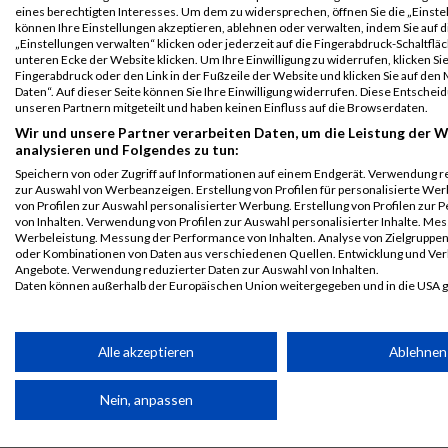
B2Run
13725
Monique
Pohlen
0000
GER
Siemens
00
eines berechtigten Interesses. Um dem zu widersprechen, öffnen Sie die „Einstel
Nürnberg
AG
können Ihre Einstellungen akzeptieren, ablehnen oder verwalten, indem Sie auf d
„Einstellungen verwalten“ klicken oder jederzeit auf die Fingerabdruck-Schaltfläc
Teamwertung
unteren Ecke der Website klicken. Um Ihre Einwilligung zu widerrufen, klicken Si
mixed
Fingerabdruck oder den Link in der Fußzeile der Website und klicken Sie auf de
Daten“. Auf dieser Seite können Sie Ihre Einwilligung widerrufen. Diese Entsch
B2Run
13725
Monique
Pohlen
0000
GER
Siemens
00
unseren Partnern mitgeteilt und haben keinen Einfluss auf die Browserdaten.
Nürnberg
AG
Wir und unsere Partner verarbeiten Daten, um die Leistung der W
Teamwertung
analysieren und Folgendes zu tun:
weiblich
Speichern von oder Zugriff auf Informationen auf einem Endgerät. Verwendung r
zur Auswahl von Werbeanzeigen. Erstellung von Profilen für personalisierte W
Legende:
von Profilen zur Auswahl personalisierter Werbung. Erstellung von Profilen zur 
GPos = Geschlechter Position, KPos = Kategorie Position, TPos =
von Inhalten. Verwendung von Profilen zur Auswahl personalisierter Inhalte. Me
Team Position, DNS = Did not start, DNF = Did not finish, DQ =
Werbeleistung. Messung der Performance von Inhalten. Analyse von Zielgruppen 
oder Kombinationen von Daten aus verschiedenen Quellen. Entwicklung und Ve
Disqualifiziert
Angebote. Verwendung reduzierter Daten zur Auswahl von Inhalten.
Daten können außerhalb der Europäischen Union weitergegeben und in die USA 
Ihre Einwilligung und die cookie Richtlinie gelten ausschließlich für diese Website
Partnerliste anzeigen (1 IAB-Anbieter)
Alle akzeptieren
Ablehnen
Wir nutzen Ihre Daten für folgende Zwecke:
Nein, anpassen
IAB-Verarbeitungszwecke:
Speichern von oder Zugriff auf Informationen auf einem