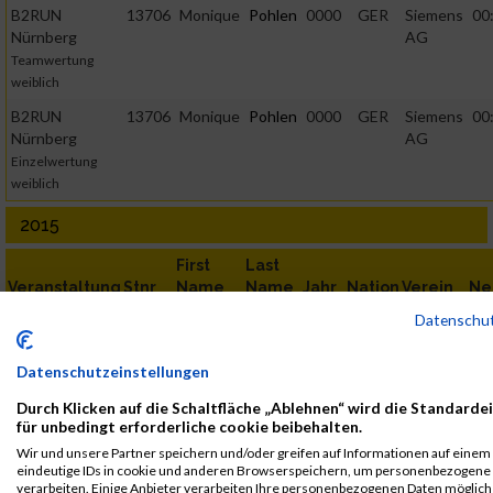
B2RUN
13706
Monique
Pohlen
0000
GER
Siemens
00
Nürnberg
AG
Teamwertung
weiblich
B2RUN
13706
Monique
Pohlen
0000
GER
Siemens
00
Nürnberg
AG
Einzelwertung
weiblich
2015
First
Last
Veranstaltung
Stnr
Name
Name
Jahr
Nation
Verein
Ne
Datenschu
B2Run
13725
Monique
Pohlen
0000
GER
Siemens
00
Nürnberg
AG
B2RUN Nürnberg
Datenschutzeinstellungen
B2Run
13725
Monique
Pohlen
0000
GER
Siemens
00
Durch Klicken auf die Schaltfläche „Ablehnen“ wird die Standarde
Nürnberg
AG
für unbedingt erforderliche cookie beibehalten.
Einzelwertung
Wir und unsere Partner speichern und/oder greifen auf Informationen auf einem G
weiblich
eindeutige IDs in cookie und anderen Browserspeichern, um personenbezogene
verarbeiten. Einige Anbieter verarbeiten Ihre personenbezogenen Daten möglic