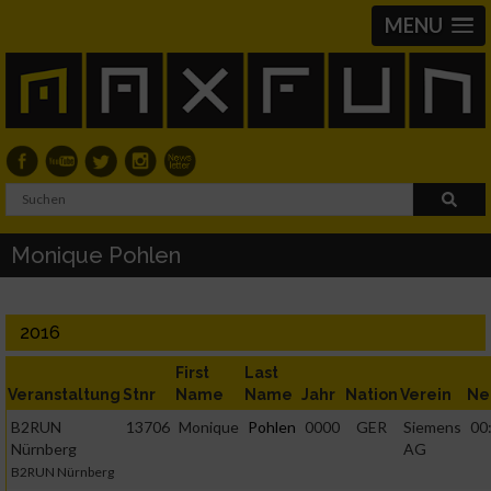
MENU
Monique Pohlen
2016
First
Last
Veranstaltung
Stnr
Name
Name
Jahr
Nation
Verein
Ne
B2RUN
13706
Monique
Pohlen
0000
GER
Siemens
00
Nürnberg
AG
B2RUN Nürnberg