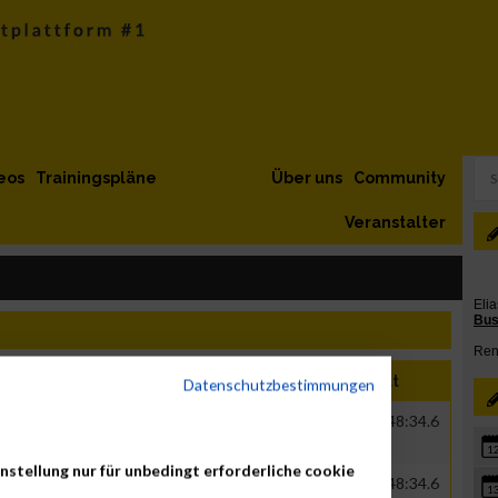
eos
Trainingspläne
Über uns
Community
Veranstalter
Nation
Verein
Net
Brut
Datenschutzbestimmungen
GER
Maxfeld Running Team
00:39:22.8
01:48:34.6
1
nstellung nur für unbedingt erforderliche cookie
GER
Maxfeld Running Team
00:39:22.8
01:48:34.6
1