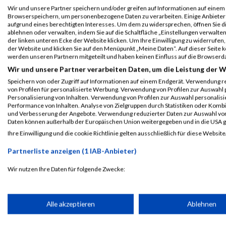
Einzelwertung männlich
Wir und unsere Partner speichern und/oder greifen auf Informationen auf einem G
Browserspeichern, um personenbezogene Daten zu verarbeiten. Einige Anbiete
B2Run Nürnberg
9985
Maximilian
Wien
0000
aufgrund eines berechtigten Interesses. Um dem zu widersprechen, öffnen Sie die
ablehnen oder verwalten, indem Sie auf die Schaltfläche „Einstellungen verwalten“
Teamwertung männlich
der linken unteren Ecke der Website klicken. Um Ihre Einwilligung zu widerrufen, 
der Website und klicken Sie auf den Menüpunkt „Meine Daten“. Auf dieser Seite 
B2Run Nürnberg
9985
Maximilian
Wien
0000
werden unseren Partnern mitgeteilt und haben keinen Einfluss auf die Browserd
Teamwertung mixed
Wir und unsere Partner verarbeiten Daten, um die Leistung der W
Speichern von oder Zugriff auf Informationen auf einem Endgerät. Verwendung r
Legende:
von Profilen für personalisierte Werbung. Verwendung von Profilen zur Auswahl p
GPos = Geschlechter Position, KPos = Kategorie Position, TPos = 
Personalisierung von Inhalten. Verwendung von Profilen zur Auswahl personalis
Performance von Inhalten. Analyse von Zielgruppen durch Statistiken oder Komb
Disqualifiziert
und Verbesserung der Angebote. Verwendung reduzierter Daten zur Auswahl von
Daten können außerhalb der Europäischen Union weitergegeben und in die USA 
Ihre Einwilligung und die cookie Richtlinie gelten ausschließlich für diese Website
Laufsport
Anmeldung
Erg
Partnerliste anzeigen (1 IAB-Anbieter)
Wir nutzen Ihre Daten für folgende Zwecke:
IAB-Verarbeitungszwecke:
Speichern von oder Zugriff auf Informationen auf einem Endge
Alle akzeptieren
Ablehnen