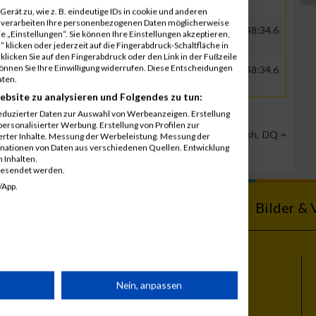
erät zu, wie z. B. eindeutige IDs in cookie und anderen
r verarbeiten Ihre personenbezogenen Daten möglicherweise
GER
Maxfeld Running Team
00:39:22.8
01:48:34.6
 „Einstellungen“. Sie können Ihre Einstellungen akzeptieren,
 klicken oder jederzeit auf die Fingerabdruck-Schaltfläche in
klicken Sie auf den Fingerabdruck oder den Link in der Fußzeile
können Sie Ihre Einwilligung widerrufen. Diese Entscheidungen
GER
Maxfeld Running Team
00:39:22.8
01:48:34.6
aten.
ebsite zu analysieren und Folgendes zu tun:
eduzierter Daten zur Auswahl von Werbeanzeigen. Erstellung
ersonalisierter Werbung. Erstellung von Profilen zur
Team Position, DNS = Did not start, DNF = Did not finish, DQ =
ierter Inhalte. Messung der Werbeleistung. Messung der
inationen von Daten aus verschiedenen Quellen. Entwicklung
 Inhalten.
gesendet werden.
/App.
ebnisse
Kalender
Bilder & 
Themen
rät
Nein, anpassen
Vienna City Marathon