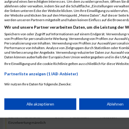
aufgrund eines berechtigten Interesses. Um dem zu widersprechen, öffnen Sie die
ablehnen oder verwalten, indem Sie auf die Schaltfläche „Einstellungen verwalten“
B2Run Karlsruhe
7038
Maximilian
Hollstein
der linken unteren Ecke der Website klicken. Um Ihre Einwilligung zu widerrufen, 
B2Run Karlsruhe
der Website und klicken Sie auf den Menüpunkt „Meine Daten“. Auf dieser Seite 
werden unseren Partnern mitgeteilt und haben keinen Einfluss auf die Browserd
B2Run Karlsruhe
7038
Maximilian
Hollstein
Wir und unsere Partner verarbeiten Daten, um die Leistung der W
Einzelwertung männlich
Speichern von oder Zugriff auf Informationen auf einem Endgerät. Verwendung r
von Profilen für personalisierte Werbung. Verwendung von Profilen zur Auswahl p
B2Run Karlsruhe
7038
Maximilian
Hollstein
Personalisierung von Inhalten. Verwendung von Profilen zur Auswahl personalis
Teamwertung männlich
Performance von Inhalten. Analyse von Zielgruppen durch Statistiken oder Komb
und Verbesserung der Angebote. Verwendung reduzierter Daten zur Auswahl von
B2Run Karlsruhe
7038
Maximilian
Hollstein
Daten können außerhalb der Europäischen Union weitergegeben und in die USA 
Teamwertung mixed
Ihre Einwilligung und die cookie Richtlinie gelten ausschließlich für diese Website
Partnerliste anzeigen (1 IAB-Anbieter)
2015
Wir nutzen Ihre Daten für folgende Zwecke:
Veranstaltung
Stnr
First Name
Last Name
IAB-Verarbeitungszwecke:
B2RUN Karlsruhe
5449
Maximilian
Hollstein
Speichern von oder Zugriff auf Informationen auf einem Endge
Alle akzeptieren
Ablehnen
B2RUN Karlsruhe
B2RUN Karlsruhe
5449
Maximilian
Hollstein
Verwendung reduzierter Daten zur Auswahl von Werbeanzeige
Einzelwertung männlich