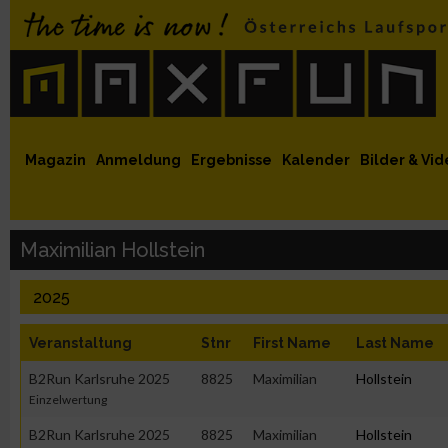
 auf Facebook
MaxFun auf Youtube
MaxFun auf Twitter
MaxFun auf Instagram
MaxFun Newsletter abonnieren
Magazin
Anmeldung
Ergebnisse
Kalender
Bilder & Vid
Maximilian Hollstein
2025
Veranstaltung
Stnr
First Name
Last Name
B2Run Karlsruhe 2025
8825
Maximilian
Hollstein
Einzelwertung
B2Run Karlsruhe 2025
8825
Maximilian
Hollstein