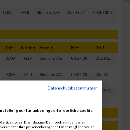
0000
GER
Siemens AG
00:28:07.4
00:30:06.9
Jahr
Nation
Verein
Net
Brut
0000
GER
Siemens AG
00:27:28
00:29:22
0000
GER
Siemens AG
00:27:28
00:29:22
Datenschutzbestimmungen
0000
GER
Siemens AG
00:27:28
00:29:22
nstellung nur für unbedingt erforderliche cookie
erät zu, wie z. B. eindeutige IDs in cookie und anderen
Jahr
Nation
Verein
Net
Brut
r verarbeiten Ihre personenbezogenen Daten möglicherweise