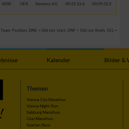
0000
GER
Siemens AG
00:31:13.6
00:39:32.2
g
Team Position, DNS = Did not start, DNF = Did not finish, DQ =
ebnisse
Kalender
Bilder & 
Themen
Vienna City Marathon
Vienna Night Run
Salzburg Marathon
n von Daten aus
Graz Marathon
Spartan Race