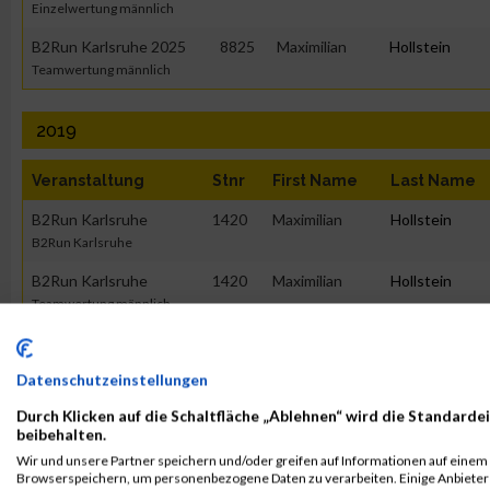
Einzelwertung männlich
B2Run Karlsruhe 2025
8825
Maximilian
Hollstein
Teamwertung männlich
2019
Veranstaltung
Stnr
First Name
Last Name
B2Run Karlsruhe
1420
Maximilian
Hollstein
B2Run Karlsruhe
B2Run Karlsruhe
1420
Maximilian
Hollstein
Teamwertung männlich
B2Run Karlsruhe
1420
Maximilian
Hollstein
Teamwertung mixed
Datenschutzeinstellungen
Durch Klicken auf die Schaltfläche „Ablehnen“ wird die Standardei
2017
beibehalten.
Wir und unsere Partner speichern und/oder greifen auf Informationen auf einem G
Veranstaltung
Stnr
First Name
Last Name
Browserspeichern, um personenbezogene Daten zu verarbeiten. Einige Anbiete