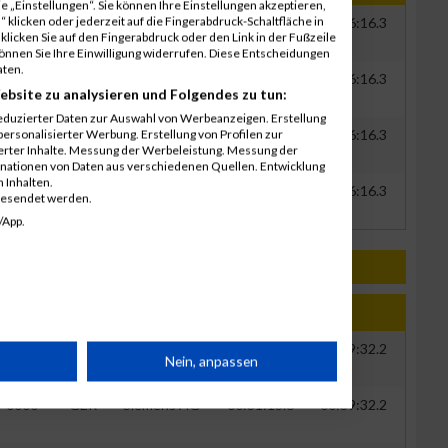
 „Einstellungen“. Sie können Ihre Einstellungen akzeptieren,
 klicken oder jederzeit auf die Fingerabdruck-Schaltfläche in
0000
GER
Siemens AG
00:30:45.3
00:36:16.3
klicken Sie auf den Fingerabdruck oder den Link in der Fußzeile
können Sie Ihre Einwilligung widerrufen. Diese Entscheidungen
aten.
0000
GER
Siemens AG
00:30:45.3
00:36:16.3
ebsite zu analysieren und Folgendes zu tun:
eduzierter Daten zur Auswahl von Werbeanzeigen. Erstellung
ersonalisierter Werbung. Erstellung von Profilen zur
0000
GER
Siemens AG
00:30:45.3
00:36:16.3
ierter Inhalte. Messung der Werbeleistung. Messung der
inationen von Daten aus verschiedenen Quellen. Entwicklung
 Inhalten.
0000
GER
Siemens AG
00:30:45.3
00:36:16.3
gesendet werden.
/App.
Jahr
Nation
Verein
Net
Brut
0000
GER
Siemens AG
00:31:13.6
00:39:32.2
rät
Nein, anpassen
0000
GER
Siemens AG
00:31:13.6
00:39:32.2
n