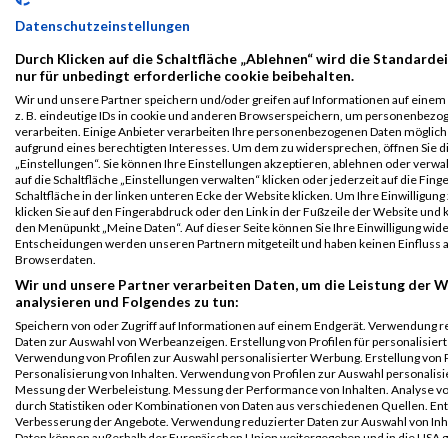
B2Run
9277
Matthias
Räßler
0000
GER
Lidl
00:53:
Datenschutzeinstellungen
Nürnberg
Einzelwertung
Durch Klicken auf die Schaltfläche „Ablehnen“ wird die Standarde
nur für unbedingt erforderliche cookie beibehalten.
männlich
Wir und unsere Partner speichern und/oder greifen auf Informationen auf einem 
B2Run
9277
Matthias
Räßler
0000
GER
Lidl
00:53:
z. B. eindeutige IDs in cookie und anderen Browserspeichern, um personenbezo
Nürnberg
verarbeiten. Einige Anbieter verarbeiten Ihre personenbezogenen Daten möglic
Teamwertung
aufgrund eines berechtigten Interesses. Um dem zu widersprechen, öffnen Sie d
„Einstellungen“. Sie können Ihre Einstellungen akzeptieren, ablehnen oder verwa
mixed
auf die Schaltfläche „Einstellungen verwalten“ klicken oder jederzeit auf die Fin
Schaltfläche in der linken unteren Ecke der Website klicken. Um Ihre Einwilligung
Legende:
klicken Sie auf den Fingerabdruck oder den Link in der Fußzeile der Website und k
GPos = Geschlechter Position, KPos = Kategorie Position, TPos =
den Menüpunkt „Meine Daten“. Auf dieser Seite können Sie Ihre Einwilligung wid
Team Position, DNS = Did not start, DNF = Did not finish, DQ =
Entscheidungen werden unseren Partnern mitgeteilt und haben keinen Einfluss a
Browserdaten.
Disqualifiziert
Wir und unsere Partner verarbeiten Daten, um die Leistung der W
analysieren und Folgendes zu tun:
Speichern von oder Zugriff auf Informationen auf einem Endgerät. Verwendung r
Daten zur Auswahl von Werbeanzeigen. Erstellung von Profilen für personalisier
Verwendung von Profilen zur Auswahl personalisierter Werbung. Erstellung von P
Personalisierung von Inhalten. Verwendung von Profilen zur Auswahl personalisie
Messung der Werbeleistung. Messung der Performance von Inhalten. Analyse vo
durch Statistiken oder Kombinationen von Daten aus verschiedenen Quellen. En
Verbesserung der Angebote. Verwendung reduzierter Daten zur Auswahl von Inh
Daten können außerhalb der Europäischen Union weitergegeben und in die USA 