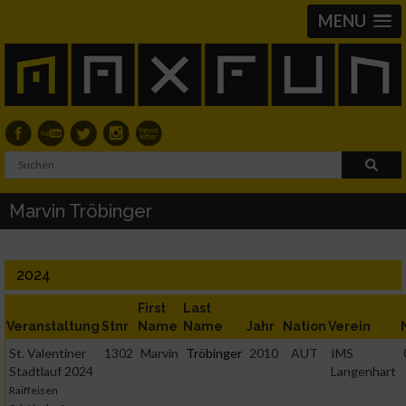
MENU
Marvin Tröbinger
2024
First
Last
Veranstaltung
Stnr
Name
Name
Jahr
Nation
Verein
St. Valentiner
1302
Marvin
Tröbinger
2010
AUT
IMS
Stadtlauf 2024
Langenhart
Raiffeisen