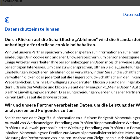
Schülerlauf -
SCHÜLER 3
Datensc
Legende:
GPos = Geschlechter Position, KPos = Kategorie Position, TPos =
Datenschutzeinstellungen
Team Position, DNS = Did not start, DNF = Did not finish, DQ =
Disqualifiziert
Durch Klicken auf die Schaltfläche „Ablehnen“ wird die Standardei
unbedingt erforderliche cookie beibehalten.
Wir und unsere Partner speichern und/oder greifen auf Informationen auf einem G
eindeutige IDs in cookie und anderen Browserspeichern, um personenbezogene 
Einige Anbieter verarbeiten Ihre personenbezogenen Daten möglicherweise auf
berechtigten Interesses. Um dem zu widersprechen, öffnen Sie die „Einstellungen
Einstellungen akzeptieren, ablehnen oder verwalten, indem Sie auf die Schaltfläc
verwalten“ klicken oder jederzeit auf die Fingerabdruck-Schaltfläche in der linke
Website klicken. Um Ihre Einwilligung zu widerrufen, klicken Sie auf den Fingerab
der Fußzeile der Website und klicken Sie auf den Menüpunkt „Meine Daten“. Auf 
Sie Ihre Einwilligung widerrufen. Diese Entscheidungen werden unseren Partnern
keinen Einfluss auf die Browserdaten.
Wir und unsere Partner verarbeiten Daten, um die Leistung der W
analysieren und Folgendes zu tun:
Speichern von oder Zugriff auf Informationen auf einem Endgerät. Verwendung r
Auswahl von Werbeanzeigen. Erstellung von Profilen für personalisierte Werbu
Profilen zur Auswahl personalisierter Werbung. Erstellung von Profilen zur Pers
Inhalten. Verwendung von Profilen zur Auswahl personalisierter Inhalte. Messun
Messung der Performance von Inhalten. Analyse von Zielgruppen durch Statistik