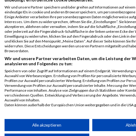
B2Run
10584
Markus
Umlauft
0000
GER
Neumüller
Wir und unsere Partner speichern und/oder greifen auf Informationen auf einem G
Nürnberg
Ingenieurbü
eindeutige IDs in cookie und anderen Browserspeichern, um personenbezogene 
GmbH
Teamwertung
Einige Anbieter verarbeiten Ihre personenbezogenen Daten möglicherweise aufg
männlich
Interesses. Um dem zu widersprechen, öffnen Sie die „Einstellungen“. Sie können
akzeptieren, ablehnen oder verwalten, indem Sie auf die Schaltfläche „Einstellun
B2Run
10584
Markus
Umlauft
0000
GER
Neumüller
oder jederzeit auf die Fingerabdruck-Schaltfläche in der linken unteren Ecke der
Nürnberg
Ingenieurbü
Einwilligung zu widerrufen, klicken Sie auf den Fingerabdruck oder den Link in de
und klicken Sie auf den Menüpunkt „Meine Daten“. Auf dieser Seite können Sie Ihr
GmbH
Teamwertung
widerrufen. Diese Entscheidungen werden unseren Partnern mitgeteilt und haben
mixed
Browserdaten.
Legende:
Wir und unsere Partner verarbeiten Daten, um die Leistung der W
analysieren und Folgendes zu tun:
GPos = Geschlechter Position, KPos = Kategorie Position, TPos =
Speichern von oder Zugriff auf Informationen auf einem Endgerät. Verwendung r
Team Position, DNS = Did not start, DNF = Did not finish, DQ =
Auswahl von Werbeanzeigen. Erstellung von Profilen für personalisierte Werbu
Disqualifiziert
Profilen zur Auswahl personalisierter Werbung. Erstellung von Profilen zur Perso
Verwendung von Profilen zur Auswahl personalisierter Inhalte. Messung der We
Performance von Inhalten. Analyse von Zielgruppen durch Statistiken oder Komb
verschiedenen Quellen. Entwicklung und Verbesserung der Angebote. Verwendu
Auswahl von Inhalten.
Daten können außerhalb der Europäischen Union weitergegeben und in die USA 
Ihre Einwilligung und die cookie Richtlinie gelten ausschließlich für diese Website
Partnerliste anzeigen (1 IAB-Anbieter)
Alle akzeptieren
Able
Wir nutzen Ihre Daten für folgende Zwecke: