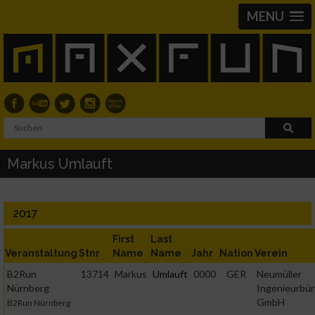
MENU
Markus Umlauft
2017
First
Last
Veranstaltung
Stnr
Name
Name
Jahr
Nation
Verein
B2Run
13714
Markus
Umlauft
0000
GER
Neumüller
Nürnberg
Ingenieurbü
GmbH
B2Run Nürnberg