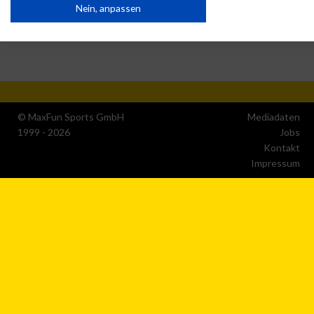
Nein, anpassen
IAB-Verarbeitungszwecke:
Speichern von oder Zugriff auf Informationen auf einem Endge
Verwendung reduzierter Daten zur Auswahl von Werbeanzeige
© MaxFun Sports GmbH
Mediadaten
Erstellung von Profilen für personalisierte Werbung
1999 - 2026
Jobs
Kontakt
Impressum
Verwendung von Profilen zur Auswahl personalisierter Werbun
Erstellung von Profilen zur Personalisierung von Inhalten
Verwendung von Profilen zur Auswahl personalisierter Inhalte
Messung der Werbeleistung