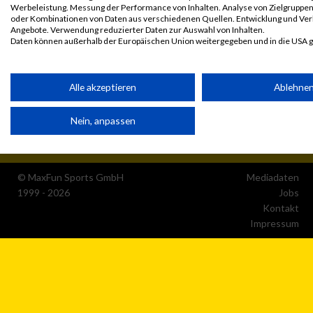
Werbeleistung. Messung der Performance von Inhalten. Analyse von Zielgruppen 
oder Kombinationen von Daten aus verschiedenen Quellen. Entwicklung und Ve
Angebote. Verwendung reduzierter Daten zur Auswahl von Inhalten.
Daten können außerhalb der Europäischen Union weitergegeben und in die USA 
Ihre Einwilligung und die cookie Richtlinie gelten ausschließlich für diese Website
Partnerliste anzeigen (1 IAB-Anbieter)
Alle akzeptieren
Ablehne
Wir nutzen Ihre Daten für folgende Zwecke:
Nein, anpassen
IAB-Verarbeitungszwecke:
Speichern von oder Zugriff auf Informationen auf einem
Endgerät
© MaxFun Sports GmbH
Mediadaten
Verwendung reduzierter Daten zur Auswahl von
1999 - 2026
Jobs
Werbeanzeigen
Kontakt
Impressum
Erstellung von Profilen für personalisierte Werbung
Verwendung von Profilen zur Auswahl personalisierter
Werbung