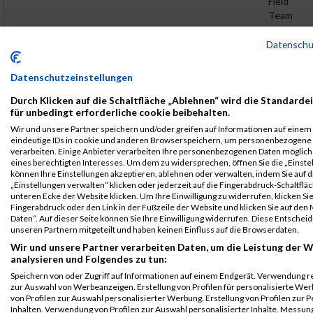
Field
Team
B2Run Köln
19301
Marius
Gatzemeier
0000
GER
MACS
01
Datensch
2024
Track
&
Einzelwertung
Datenschutzeinstellungen
Field
männlich
Team
Durch Klicken auf die Schaltfläche „Ablehnen“ wird die Standarde
für unbedingt erforderliche cookie beibehalten.
B2Run Köln
19301
Marius
Gatzemeier
0000
GER
MACS
01
2024
Track
Wir und unsere Partner speichern und/oder greifen auf Informationen auf einem G
eindeutige IDs in cookie und anderen Browserspeichern, um personenbezogene
&
Teamwertung
verarbeiten. Einige Anbieter verarbeiten Ihre personenbezogenen Daten möglic
Field
mixed
eines berechtigten Interesses. Um dem zu widersprechen, öffnen Sie die „Einstel
Team
können Ihre Einstellungen akzeptieren, ablehnen oder verwalten, indem Sie auf d
„Einstellungen verwalten“ klicken oder jederzeit auf die Fingerabdruck-Schaltfläc
Legende:
unteren Ecke der Website klicken. Um Ihre Einwilligung zu widerrufen, klicken Si
Fingerabdruck oder den Link in der Fußzeile der Website und klicken Sie auf de
GPos = Geschlechter Position, KPos = Kategorie Position, TPos =
Daten“. Auf dieser Seite können Sie Ihre Einwilligung widerrufen. Diese Entsch
Team Position, DNS = Did not start, DNF = Did not finish, DQ =
unseren Partnern mitgeteilt und haben keinen Einfluss auf die Browserdaten.
Disqualifiziert
Wir und unsere Partner verarbeiten Daten, um die Leistung der W
analysieren und Folgendes zu tun:
Speichern von oder Zugriff auf Informationen auf einem Endgerät. Verwendung r
zur Auswahl von Werbeanzeigen. Erstellung von Profilen für personalisierte W
von Profilen zur Auswahl personalisierter Werbung. Erstellung von Profilen zur 
Inhalten. Verwendung von Profilen zur Auswahl personalisierter Inhalte. Messun