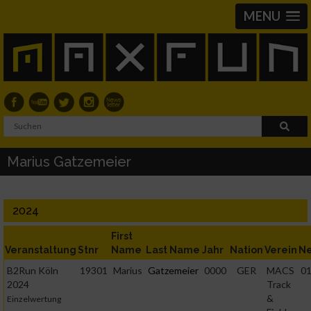
MENU
Marius Gatzemeier
2024
First
Veranstaltung
Stnr
Name
Last Name
Jahr
Nation
Verein
Ne
B2Run Köln
19301
Marius
Gatzemeier
0000
GER
MACS
01
2024
Track
&
Einzelwertung